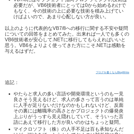
必要だが、VB6技術者にとっては0から始めるわけで
もなく、今の技術の上に必要な技術を積み上げてい
けばよいので、あまり心配しない方が良い。
以上のように代表的なVB7/8への移行に関する不安や疑問
についての回答をまとめてみた。出来れば一人でも多くの
VB6技術者が安心して.NETに移行してもらえればいいと
思う。VB6をよりよく使ってきた方にこそ.NETは感動を
与えるはずだ。
ブログを書くならBlogWrite
追記：
やたらと求人の多い言語や開発環境というのも一見
良さそう見えるけど、求人の多さって言うのは単純
に人手が足りないだけなのかもしれないけど、反面
その裏には離職率の高さとかプロジェクトの爆発炎
上ぶりがうっすら見え隠れしていて、そういった言
語にあえて移行した方が良いのかはちょっと疑問。
マイクロソフト（株）の人手不足は百も承知なんだ