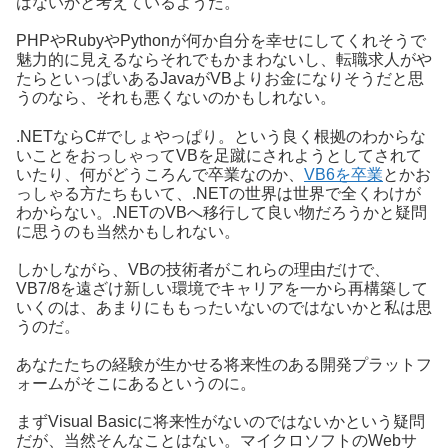
はないかと考えているようだ。
PHPやRubyやPythonが何か自分を幸せにしてくれそうで
魅力的に見えるならそれでもかまわないし、転職求人がや
たらといっぱいあるJavaがVBよりお金になりそうだと思
うのなら、それも悪くないのかもしれない。
.NETならC#でしょやっぱり。という良く根拠のわからな
いことをおっしゃってVBを足蹴にされようとしてされて
いたり、何がどうころんで卒業なのか、
VB6を卒業
とかお
っしゃる方たちもいて、.NETの世界は世界で全くわけが
わからない。.NETのVBへ移行して良い物だろうかと疑問
に思うのも当然かもしれない。
しかしながら、VBの技術者がこれらの理由だけで、
VB7/8を遠ざけ新しい環境でキャリアを一から再構築して
いくのは、あまりにももったいないのではないかと私は思
うのだ。
あなたたちの経験が生かせる将来性のある開発プラットフ
ォームがそこにあるというのに。
まずVisual Basicに将来性がないのではないかという疑問
だが、当然そんなことはない。マイクロソフトのWebサ