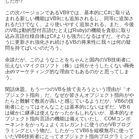
したか?
この次バージョンであるVB9では、基本的にC#に取り込
まれる新しい機能はVB9にも追加されるし、同等に追加さ
れるだけでなく、より使いやすく追加される。また、今後
のVBは動的型付言語(たとえばRuby)の機能を貪欲に取り
込み言語仕様自体はC#よりも強力になるはずだ。そのよ
うに更新され強化され続けるVBの将来性に我々は何の疑
問を持てばいいのだろう。
余談だが、このようなことをちゃんと国内のVB技術者に
伝えないマイクロソフト（株）は何かそうしたくない
商売
上の
マーケティング的な理由でもあるのかと思ってしま
う。
閑話休題。もう一つのVBを捨て去ろうという理由が「オ
ブジェクト指向」だ。なぜか皆さんオブジェクト指向がや
たらと難解で敷居が高いと感じているようだが、VB6の技
術者にとってはそんなことは基本的にないはずだ。VB６
は確かに継承は使えなかったかもしれないが、基本的なオ
ブジェクト指向言語の機能は備えていたし、COMコンポ
ーネントをかっちょよくエレガントに使うのがVBプログ
ラミングという物だ。したがってVB6を縦横無尽に使って
いたVB6技術者にとってオブジェクト指向プログラミング