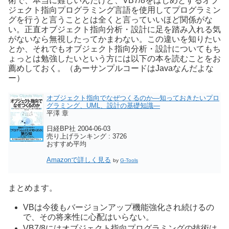
術で、本当に難しいんだけど、VB7/8をはじめとするオブ
ジェクト指向プログラミング言語を使用してプログラミン
グを行うと言うこととは全くと言っていいほど関係がな
い。正直オブジェクト指向分析・設計に足を踏み入れる気
がないなら無視したってかまわない。この違いを知りたい
とか、それでもオブジェクト指向分析・設計についてもち
ょっとは勉強したいという方には以下の本を読むことをお
薦めしておく。（あーサンプルコードはJavaなんだよな
ー）
オブジェクト指向でなぜつくるのか―知っておきたいプロ
グラミング、UML、設計の基礎知識―
平澤 章
日経BP社 2004-06-03
売り上げランキング : 3726
おすすめ平均
Amazonで詳しく見る
by
G-Tools
まとめます。
VBは今後もバージョンアップ機能強化され続けるの
で、その将来性に心配はいらない。
VB7/8にはオブジェクト指向プログラミングの技術は