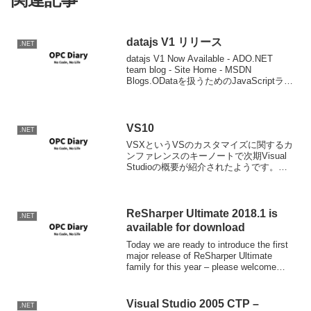
datajs V1 リリース
.NET
datajs V1 Now Available - ADO.NET
team blog - Site Home - MSDN
Blogs.ODataを扱うためのJavaScriptライ
ブラリdata.jsがV1になりました。ダウン
ロード等の...
VS10
.NET
VSXというVSのカスタマイズに関するカ
ンファレンスのキーノートで次期Visual
Studioの概要が紹介されたようです。
VSX Keynote - Jeffrey Schlimmer's Blog
- Pluralsight Blog...
ReSharper Ultimate 2018.1 is
.NET
available for download
Today we are ready to introduce the first
major release of ReSharper Ultimate
family for this year – please welcome
ReSh...
Visual Studio 2005 CTP –
.NET