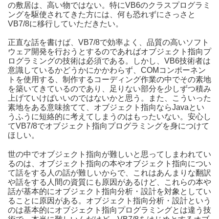
の敷居は、高い物ではない。特にVB6のクラスプログラミ
ングを駆使されてきた方には、何も恐れずにさっさと
VB7/8に移行していただきたい。
正直な話を書けば、VB7/8で効率よく、品質の高いソフト
ウェア開発を行おうとするのであればオブジェクト指向プ
ログラミングの技術は必須である。しかし、VB6技術者は
意識しているかどうかにかかわらず、COMコンポーネン
トを使用する、制作するコーディング作業の中でその素地
を築いてきているのであり、足りない部分を少しずつ積み
上げていけばいいのではないかと思う。また、こういった
素地をある意味捨てて、オブジェクト指向ならJavaとい
うふうに短絡的に考えてしまうのはもったいない。安心し
てVB7/8でオブジェクト指向プログラミングを身につけて
ほしい。
世の中でオブジェクト指向が難しいと思ってしまわれてい
るのは、オブジェクト指向の本やオブジェクト指向につい
て話をする人の話が難しいからで、これはあんまりな翻訳
や話をする人間の資質にも原因があるけど、これらの本や
話が基本的にオブジェクト指向分析・設計を対象としてい
ることに原因がある。オブジェクト指向分析・設計という
のは基本的にオブジェクト指向プログラミングとは違う技