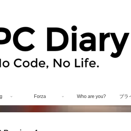
g
Forza
Who are you?
プラ