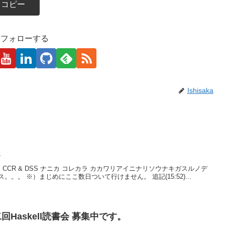
コピー
kaをフォローする
Ishisaka
8
 ッテナニ？ CCR & DSS ナニカ コレカラ カカワリアイニナリソウナキガスルノデ
。 ※）まじめにここ数日ついて行けません。 追記(15:52)...
二回Haskell読書会 募集中です。