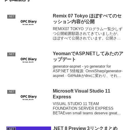
Remix 07 Tokyo ほぼすべてのセ
.NET
ッション内容が公開
REMIX07 TOKYO プログラム一覧少しず
つ公開範囲額題されてきていましたが、
ほぼすべて公開されています。公開され
ているストリーミングビデオの再生には
Silvelightのインストールが必要なようで
す。
YeomanでASP.NETしてみたのア
.NET
ップデート
generator-aspnet - yo generator for
ASP.NET 5情報源: OmniSharp/generator-
aspnet · GitHubkがdnxに変わり、それに
よも無いYeomanのgenerator-a...
Microsoft Visual Studio 11
.NET
Express
VISUAL STUDIO 11 TEAM
FOUNDATION SERVER EXPRESS
BETAEven small teams deserve great
results. Visual Studio 11 Team Founda...
.NET 8 Preview 3リンクまとめ
.NET