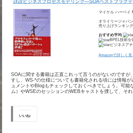
詳説ビジネスプロセスモデリング―SOAベストプラクテ
マイケル ハーベイ Mic
オライリージャパン 20
売り上げランキング : 
おすすめ平均
BPEL技術
ビジネスアナ
Amazonで詳しく見
SOAに関する書籍は正直これって言うのがないのですが
すし、WS-*の仕様についても書籍化される頃には情報
ュメントやBlogもチェックしておくべきでしょう。可能なら
ム）やWSEのセッションのWEBキャストを捜して、そ
いいね: