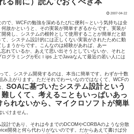
される前に）読んでおくべき本
2007-04-22
ので、WCFの勉強を深めるたびに便利～という気持ちは全
。何故かというと、その実装が簡単すぎるからです。実装が
て開発し、システムの根幹として使用することが簡単だと錯
きて、システム設計的には正しくない実装がされたために動
てしまうからです。こんなのは経験があれば、あー
さん忘れているか、あえて思い出そうとしていないか、それと
ラミングがEcｌips 上でJavaなんて最近の若い人には
ョンを作って、システム開発するのは、本当に簡単です。わずか十数
が組み上がります。ただそれでわーいなのではなくて、WCFの
SOAに基づいたシステム設計という
は、
、難しくて、考えることもいっぱいあっ
けられないから、マイクロソフトが簡単
はいけません。
設計であり、それは今までのDCOMやCORBAのような分散
rvice開発と何ら代わりがないのです。だからあえて書けば分