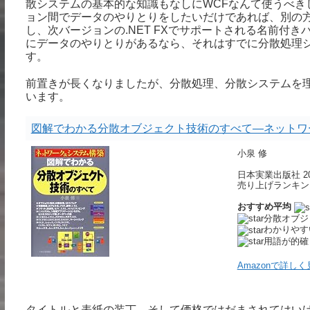
散システムの基本的な知識もなしにWCFなんて使うべき
ョン間でデータのやりとりをしたいだけであれば、別の
し、次バージョンの.NET FXでサポートされる名前付
にデータのやりとりがあるなら、それはすでに分散処理
す。
前置きが長くなりましたが、分散処理、分散システムを
います。
図解でわかる分散オブジェクト技術のすべて―ネットワ
小泉 修
日本実業出版社 200
売り上げランキング 
おすすめ平均
分散オブジ
わかりやす
用語が的確
Amazonで詳しく
タイトルと表紙の装丁、そして価格ではだまされてはい