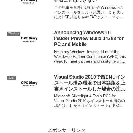
作ることはできない
この記事を参考にUSBからWindows 7の
インストールをしようと思い、まぁ試し
にとUSBメモリをexFATでフォーマット
しましたが、最後のBOOTセクタを書き
込むところで、対応してないもんねーと
いわれてやはりだめでした。まぁだめな
Announcing Windows 10
Windows
ことも...
Insider Preview Build 14388 for
PC and Mobile
Hello my Windows Insiders! I’m at the
Worldwide Partner Conference (WPC) this
week to meet partners and customers to
und...
Visual Studio 2010で既ENUイン
.NET
ストール済み環境で日本語版を上
書きインストールした場合の注意
点
Microsoft Silverlight 4 Tools RC2 for
Visual Studio 2010もインストール済みの
場合はこれを再度インストールする必要
があります。
スポンサーリンク