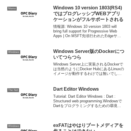
Windows 10 version 1803(RS4)
Memo
ではプログレッシブWEBアプリ
ケーションがフルサポートされる
情報源: Windows 10 version 1803 will
bring full support for Progressive Web
Apps | On MSFT先頃行われたEdgeサミ
ットで、Fall Creators Upd...
Windows Server版のDockerにつ
Windows
いてつらつら
Windows Server上に実装されるDockerで
は当然のようにDocker HubにあるLinuxの
イメージが動作するわけでは無いでしょ
う。ゾーニング、あるいはコンテナとい
う技術は、仮装化と行っても技術的には
TSS(Time Sha...
Dart Editor Windows
The Net
Tutorial: Dart Editor Windows : Dart :
Structured web programming.Windowsで
Dartをプログラミングするための環境と
そのチュートリアル。Eclipseベースらし
い。
exFATはやはりブートメディアを
Windows