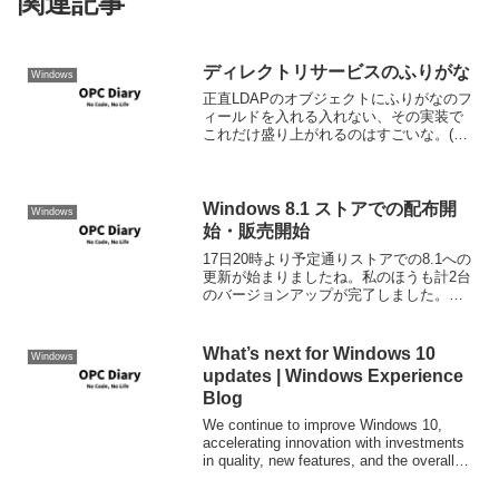
関連記事
ディレクトリサービスのふりがな
Windows
正直LDAPのオブジェクトにふりがなのフ
ィールドを入れる入れない、その実装で
これだけ盛り上がれるのはすごいな。(遠
い目) 英語以外の環境でActive Directory
環境を構築してしてはいけない身(SE)と
しては、かなり新鮮だ。 Act...
Windows 8.1 ストアでの配布開
Windows
始・販売開始
17日20時より予定通りストアでの8.1への
更新が始まりましたね。私のほうも計2台
のバージョンアップが完了しました。ま
た、不適応のWindows Updateを適応して
おかなとストアにWindows 8.1へのバージ
ョンアップ項目が出てこな...
What’s next for Windows 10
Windows
updates | Windows Experience
Blog
We continue to improve Windows 10,
accelerating innovation with investments
in quality, new features, and the overall
up...