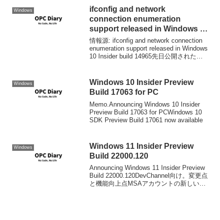
ifconfig and network
Windows
connection enumeration
support released in Windows 10
Insider build 14965
情報源: ifconfig and network connection
enumeration support released in Windows
10 Insider build 14965先日公開された
Insider Previe...
Windows 10 Insider Preview
Windows
Build 17063 for PC
Memo.Announcing Windows 10 Insider
Preview Build 17063 for PCWindows 10
SDK Preview Build 17061 now available
Windows 11 Insider Preview
Windows
Build 22000.120
Announcing Windows 11 Insider Preview
Build 22000.120DevChannel向け。変更点
と機能向上点MSAアカウントの新しいフ
ァミリーウィジェットをご紹介します。
このウィジェットは、Wind...