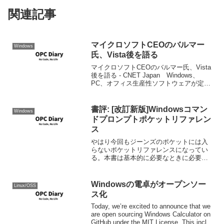
関連記事
マイクロソフトCEOのバルマー
Windows
氏、Vista後を語る
マイクロソフトCEOのバルマー氏、Vista
後を語る - CNET Japan Windows、
PC、オフィス生産性ソフトウェアが定着
したのは、これらがIT部門から広がった
のではなく、エンドユーザーの支持が得
られたからです。それは確かです。...
書評: [改訂新版]Windowsコマン
Windows
ドプロンプトポケットリファレン
ス
やはり今回もジーンズのポケットには入
らないポケットリファレンスになってい
る。本書は基本的に必要なときに必要な
コマンドをを探していくような使い方を
想定した「ポケットリファレンス」では
あるが、初学者に取っては、まず何故コ
Windowsの電卓がオープンソー
Linux/OSS
マンドラインなのか、コマ...
ス化
Today, we’re excited to announce that we
are open sourcing Windows Calculator on
GitHub under the MIT License. This incl...