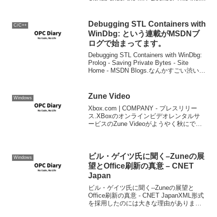
Debugging STL Containers with
C/C++
WinDbg: という連載がMSDNブ
ログで始まってます。
Debugging STL Containers with WinDbg:
Prolog - Saving Private Bytes - Site
Home - MSDN Blogs.なんかすごい渋いシ
リーズが始まってます。VC++な人は...
Zune Video
Windows
Xbox.com | COMPANY - プレスリリー
ス.XBoxのオンラインビデオレンタルサ
ービスのZune Videoがようやく秋にでも
日本にも上陸するようです。XBoxのHDD
は大容量化していますが、これは何もゲ
ームコンテンツを落とす...
ビル・ゲイツ氏に聞く–Zuneの展
Windows
望とOffice刷新の真意 – CNET
Japan
ビル・ゲイツ氏に聞く--Zuneの展望と
Office刷新の真意 - CNET JapanXML形式
を採用したのには大きな理由がありま
す。1996年に当社やその他の企業が行っ