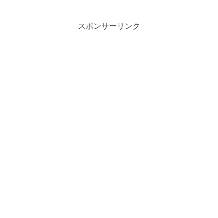
た活動を機に、XMLはリッチデータを交
換する手段となりました。それま...
スポンサーリンク