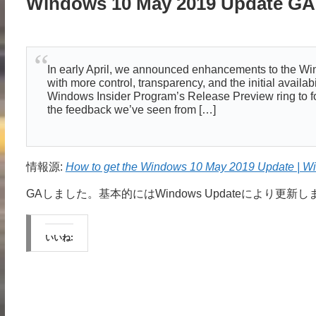
Windows 10 May 2019 Update GA
In early April, we announced enhancements to the Wi
with more control, transparency, and the initial avail
Windows Insider Program’s Release Preview ring to fo
the feedback we’ve seen from […]
情報源:
How to get the Windows 10 May 2019 Update | W
GAしました。基本的にはWindows Updateにより更新し
いいね: