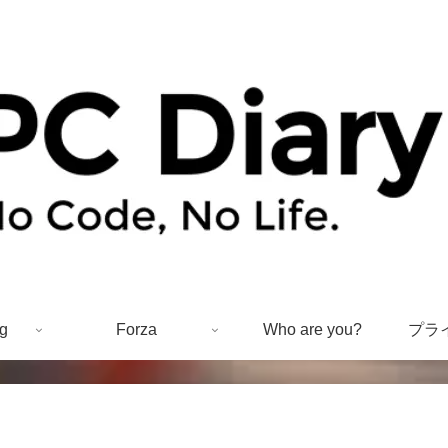
g
Forza
Who are you?
プラ