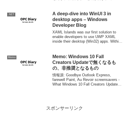
いか確認した方が良いですよ。 Microsoft
Windows オペレーティング システム用の
2009年 8 月累積的なタイム ...
A deep-dive into WinUI 3 in
.NET
desktop apps – Windows
Developer Blog
XAML Islands was our first solution to
enable developers to use UWP XAML
inside their desktop (Win32) apps. Within
a cou...
Memo: Windows 10 Fall
Memo
Creators Updateで無くなるも
の、非推奨となるもの
情報源: Goodbye Outlook Express,
farewell Paint, Au Revoir screensavers -
What Windows 10 Fall Creators Update is
killing -...
スポンサーリンク