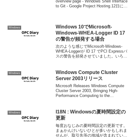
overview page - Windows Shell Interface
to Git - Google Project Hosting.12日にリ
リース。詳しい変更...
Windows 10でMicrosoft-
Windows
Windows-WHEA-Logger ID 17
の警告が頻発する場合
次のような感じでMicrosoft-Windows-
WHEA-Loggerが ID 17 でPCI Expressバ
スの警告を頻発させていました。いろい
ろ調べたところ、UEFIの設定でPCIeのバ
スのASPM(電源管理機能)を生かしておく
と...
Windows Compute Cluster
Windows
Server 2003リリース
Microsoft Releases Windows Compute
Cluster Server 2003, Bringing High-
Performance Computing to the
Mainstream（Microsoft ...
I18N : Windowsの夏時間設定の
Windows
更新
毎度おなじみの夏時間設定の更新です。
まぁかんけいないひとが多いかもしれま
せんが、取引先等の地域が含まれていな