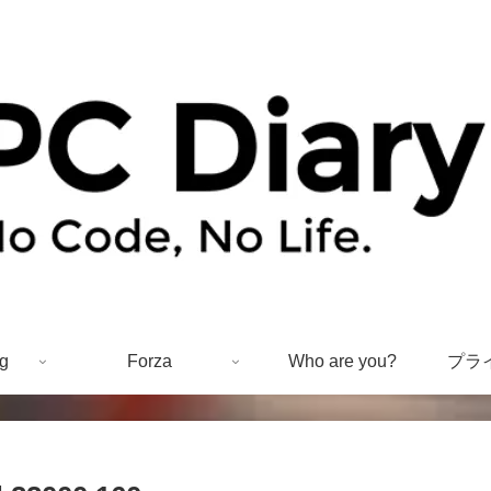
g
Forza
Who are you?
プラ