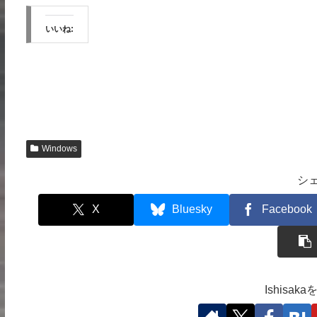
いいね:
Windows
シ
X
Bluesky
Facebook
Ishisa