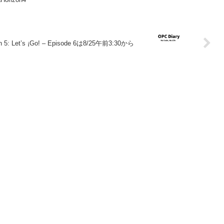
on 5: Let’s ¡Go! – Episode 6は8/25午前3:30から