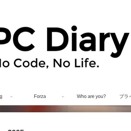
g
Forza
Who are you?
プラ