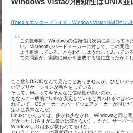
Windows Vistaの信頼性はUNIX
ITmedia エンタープライズ：Windows Vistaの信頼性はU
この数年間、Windowsの信頼性は次第に高まってきた
い。Microsoftがハードメーカーに対して、この
よう推進していることをわたしはうれしく思っている。特
ての問題が、実際に何かを達成する役に立ったかも
ここ数年BSODなんて見たことありませんが。ひどいデ
いアプリケーションが悪さをしている。
そして、Macって今そんなに信頼性が高いのか。。
ちなみに一般的にUnixが安定していると言われるのは
れていて、OSメーカーとハードウェアメーカーが同じだ
定さは異常なんだ)
Linuxにかんしては、多かれ少なかれ、Windowsと同
どかったし(さすがに最近は聞かない）。ただ、サーバー
Windowsよりは多少救われてるけど。
ということで、この筆者殿はよっぽどひどいハードウェ