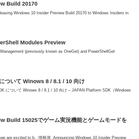
ew Build 20170
eleasing Windows 10 Insider Preview Build 20170 to Windows Insiders in
rShell Modules Preview
geManagement (previously known as OneGet) and PowerShellGet
いて Winows 8 / 8.1 / 10 向け
ついて Winows 8 / 8.1 / 10 向け – JAPAN Platform SDK（Windows
Preview Build 15025でゲーム実況機能とゲームモードを
 we are excited to b…情報源: Announcing Windows 10 Insider Preview