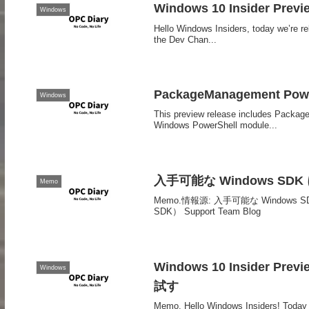
Windows 10 Insider Previ
Windows
Hello Windows Insiders, today we’re r
the Dev Chan...
PackageManagement Powe
Windows
This preview release includes Packa
Windows PowerShell module...
入手可能な Windows SDK につ
Memo
Memo.情報源: 入手可能な Windows SDK に
SDK） Support Team Blog
Windows 10 Insider 
Windows
試す
Memo. Hello Windows Insiders! Today