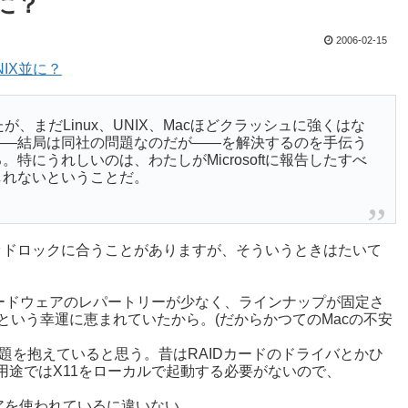
並に？
2006-02-15
NIX並に？
が、まだLinux、UNIX、Macほどクラッシュに強くはな
問題――結局は同社の問題なのだが――を解決するのを手伝う
にうれしいのは、わたしがMicrosoftに報告したすべ
しれないということだ。
ッドロックに合うことがありますが、そういうときはたいて
ハードウェアのレパートリーが少なく、ラインナップが固定さ
という幸運に恵まれていたから。(だからかつてのMacの不安
じ問題を抱えていると思う。昔はRAIDカードのドライバとかひ
用途ではX11をローカルで起動する必要がないので、
アを使われているに違いない。。