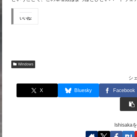
いいね:
Windows
シ
X
Bluesky
Facebook
Ishisa