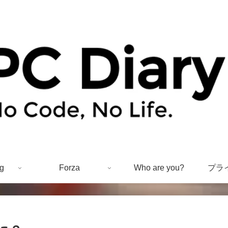
g
Forza
Who are you?
プラ