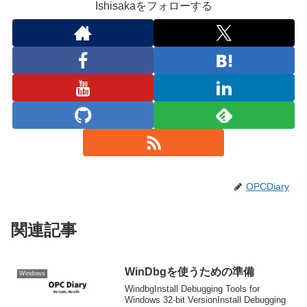
Ishisakaをフォローする
OPCDiary
関連記事
WinDbgを使うための準備
Windows
WindbgInstall Debugging Tools for
Windows 32-bit VersionInstall Debugging