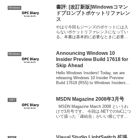
書評: [改訂新版]Windowsコマン
Windows
ドプロンプトポケットリファレン
ス
やはり今回もジーンズのポケットには入
らないポケットリファレンスになってい
る。本書は基本的に必要なときに必要な
コマンドをを探していくような使い方を
想定した「ポケットリファレンス」では
あるが、初学者に取っては、まず何故コ
Announcing Windows 10
Windows
マンドラインなのか、コマ...
Insider Preview Build 17618 for
Skip Ahead
Hello Windows Insiders! Today, we are
releasing Windows 10 Insider Preview
Build 17618 (RS5) to Windows Insiders
who hav...
MSDN Magazine 2008年3月号
.NET
MSDN Magazine March 2008 というわ
けで3月号です。 今回は.NETでのIoCにつ
いて扱った「疎結合」がいい感じです。
デザインレイアウトが代わって、ちょっ
と読みにくくなったかも。
Visual Studio LightSwitch 拡張
.NET