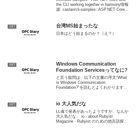
the CLI working together in harmony情報
源: caslan/cli-samples: ASP.NET Core
and the CLI ...
台湾MS始まったな
.NET
日本はどう始まるのか？（え？）
Windows Communication
.NET
Foundation Servicesってなに?
と言う疑問は、以下の文書の序文"What
is Windows Communication
Foundation?"を読むとよくわかります。
Introduction to Building Windows
Communication Fou...
io 大人気だな
.NET
LL魂で発表があったようですが、なんか
大人気だな。 io - about Rubyist
Magazine - Rubyist のための他言語探訪
【第 3 回】 Io どんなプログラミング言語
やフレームワークであれ、ある意味アジ
テーターが...