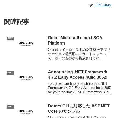
OPCDiary
関連記事
Oslo : Microsoft’s next SOA
.NET
Platform
Osloはマイクロソフトの次期SOAアプリ
ケーション構築用のプラットフォーム
で、以下のものから構成されてい
る。.NET Framework 4.0Biztalk Server
V6Biztalk ServiceVisual Studio "...
Announcing .NET Framework
.NET
4.7.2 Early Access build 3052!
Today, we are happy to share the .NET
Framework 4.7.2 Early Access build 3052
for your feedback. .NET Framework 4.7.2
is...
Dotnet CLIに対応した ASP.NET
.NET
Core のサンプル
Memocli-samples - ASP.NET Core and