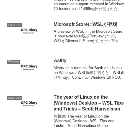
enumeration support released in Windows
10 Insider build 14965先日公開された
Insider Previe...
Microsoft StoreにWSLが登場
Linux/OSS
A preview of WSL in the Microsoft Store
is now available!現状Previewですが、
WSLがMicrosoft Storeからセットアップ
することが出来るようになりました。ま
たこの事に...
wsltty
Windows
Mintty as a terminal for Bash on Ubuntu
on Windows / WSL簡単に言うと、WSL向
けMintty。ConEmuとWindows 10 FCUの
標準コンソールに満足していたのでコン
ソールアプ...
The year of Linux on the
Linux/OSS
(Windows) Desktop – WSL Tips
and Tricks – Scott Hanselman
情報源: The year of Linux on the
(Windows) Desktop - WSL Tips and
Tricks - Scott HanselmanMemo.