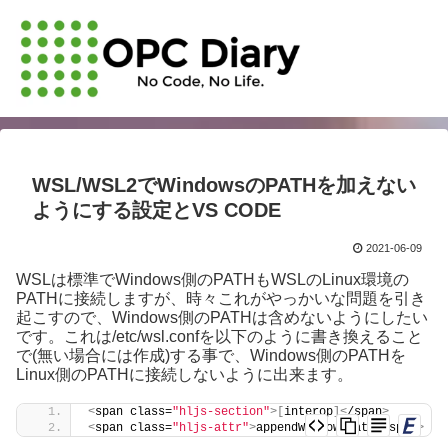
WSL/WSL2でWindowsのPATHを加えない
ようにする設定とVS CODE
2021-06-09
WSLは標準でWindows側のPATHもWSLのLinux環境の
PATHに接続しますが、時々これがやっかいな問題を引き
起こすので、Windows側のPATHは含めないようにしたい
です。これは/etc/wsl.confを以下のように書き換えること
で(無い場合には作成)する事で、Windows側のPATHを
Linux側のPATHに接続しないように出来ます。
<
span class=
"hljs-section"
>[
interop
]<
/span
>
<
span class=
"hljs-attr"
>
appendWindowsPath
<
/span
>
 = 