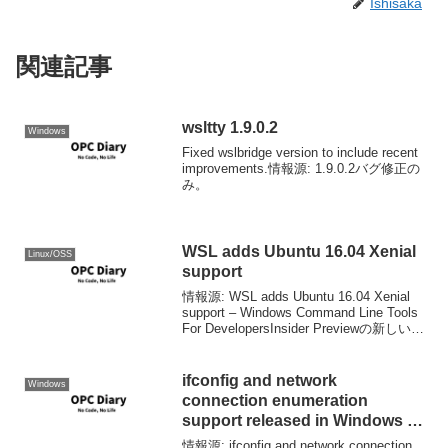
Ishisaka
関連記事
wsltty 1.9.0.2
Windows
Fixed wslbridge version to include recent
improvements.情報源: 1.9.0.2バグ修正の
み。
WSL adds Ubuntu 16.04 Xenial
Linux/OSS
support
情報源: WSL adds Ubuntu 16.04 Xenial
support – Windows Command Line Tools
For DevelopersInsider Previewの新しいビ
ルドでWSLが更新されたのは既...
ifconfig and network
Windows
connection enumeration
support released in Windows 10
Insider build 14965
情報源: ifconfig and network connection