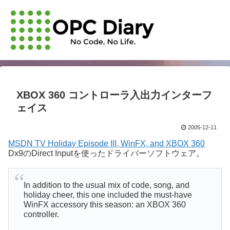
XBOX 360 コントローラ入出力インターフ
ェイス
2005-12-11
MSDN TV Holiday Episode III, WinFX, and XBOX 360
Dx9のDirect Inputを使ったドライバーソフトウェア。
In addition to the usual mix of code, song, and
holiday cheer, this one included the must-have
WinFX accessory this season: an XBOX 360
controller.