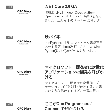
.NET Core 3.0 GA
.NET
情報源: .NET | Free. Cross-platform.
Open Source..NET Core 3.0がGAとなり
ました。上サイトのDownloadより、ダウ
ンロードが可能です。リリースノート: チ
ュートリアル: （言語をE...
鉄パイ本
.NET
IronPythonの世界 コンピュータ書籍専門
ネット書店 cbook24荒井さんによるIron
Python(鉄パイ)本が出るようです。これ
は買うしか。。。＃で、Cbook24でぽち
っとしておきました。
マイクロソフト、開発者に次世代
.NET
アプリケーションの開発を呼びか
ける
マイクロソフト、開発者に次世代アプリ
ケーションの開発を呼びかける前にも書
いたような気がするけど。一番説得力が
あるのは、このような新技術を自社のメ
インストリームの製品で使うことだ。た
とえばWordがWPFを使って作られる。そ
ここがOpc Programmers’
.NET
ういったことがなけ...
Connectで紹介される。