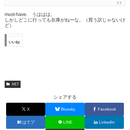
must-have. うははは。
しかしどこに行っても在庫がねーな。（買う訳じゃないけ
ど）
いいね:
.NET
シェアする
X
Bluesky
Facebook
はてブ
LINE
LinkedIn