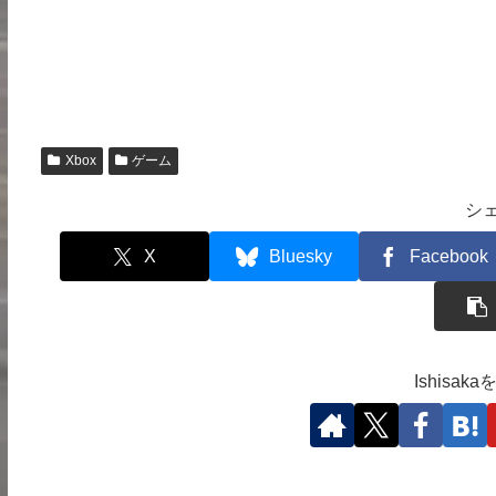
Xbox
ゲーム
シ
X
Bluesky
Facebook
Ishisa