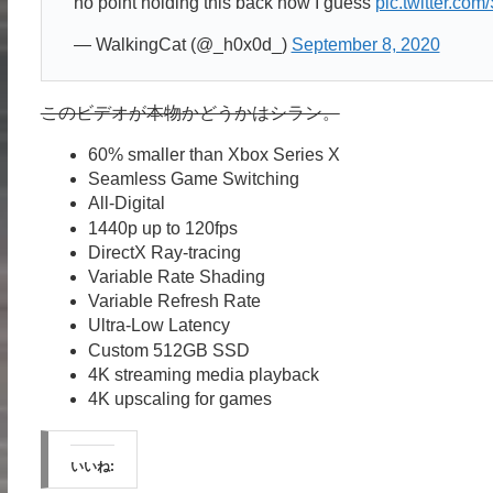
no point holding this back now I guess
pic.twitter.c
— WalkingCat (@_h0x0d_)
September 8, 2020
このビデオが本物かどうかはシラン。
60% smaller than Xbox Series X
Seamless Game Switching
All-Digital
1440p up to 120fps
DirectX Ray-tracing
Variable Rate Shading
Variable Refresh Rate
Ultra-Low Latency
Custom 512GB SSD
4K streaming media playback
4K upscaling for games
いいね: