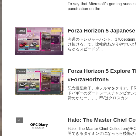
To say that Microsoft's gaming success
punctuation on the...
Forza Horizon 5 Japanes
Forza
今週のトレジャーハント、370cepti
け抜けろ」で、比較的わかりやすいと思
らゆるスピードゾ...
Forza Horizon 5 Explor
Forza
#ForzaHorizon5
記念撮影終了。車ノルマをクリア。P
ドバギーのダートレースチャンピオンシ
諦めかなー。。。EVはクロスカン...
Halo: The Master Chie
PC
Halo: The Master Chief C
開できるタイミングになっらら後悔されて