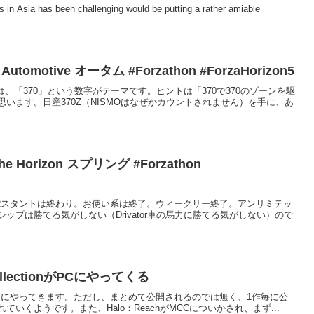
 in Asia has been challenging would be putting a rather amiable
e Automotive オータム #Forzathon #ForzaHorizon5
onは、「370」という数字がテーマです。ヒントは「370で370のゾーンを駆
います。日産370Z（NISMOはなぜかカウントされません）を手に、あ
e The Horizon スプリング #Forzathon
Rスタントは終わり。お使い系は終了。ウィークリー終了。アンリミテッ
ップは勝てる気がしない（Drivator車の馬力に勝てる気がしない）ので
f CollectionがPCにやってくる
ollectionがPCにやってきます。ただし、まとめて公開されるのでは無く、1作毎に公
いくようです。また、Halo：ReachがMCCについかされ、まず...