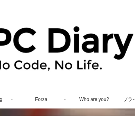
g
Forza
Who are you?
プラ