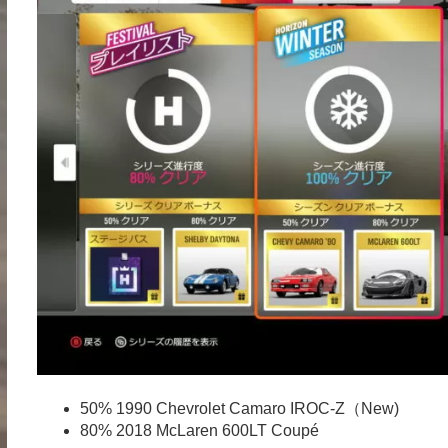
50% 1990 Chevrolet Camaro IROC-Z（New)
80% 2018 McLaren 600LT Coupé