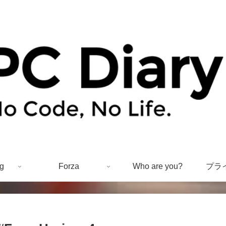
g
Forza
Who are you?
プラ