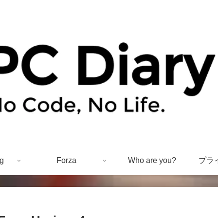
g
Forza
Who are you?
プラ