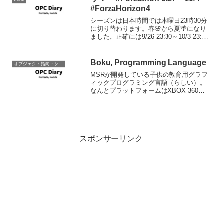
#ForzaHorizon4
シーズンは日本時間では木曜日23時30分
に切り替わります。春🌸から夏🌴になり
ました。正確には9/26 23:30～10/3 23:30
まで。シリーズリワード80% リワード:
1948 Ferrari 166MM Barchetta50% ...
Boku, Programming Language
オブジェクト指向・システム開発
MSRが開発している子供の教育用グラフ
ィックプログラミング言語（らしい）。
なんとプラットフォームはXBOX 360の
ようです。グラフィックプログラミング
萌え～な僕にとってこれは興奮せずには
いられない。とうのMSR含めてなんにも
情報がないので...
スポンサーリンク