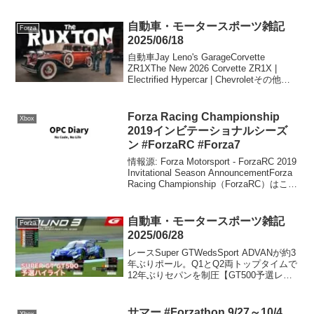
自動車・モータースポーツ雑記
Forza
2025/06/18
自動車Jay Leno's GarageCorvette
ZR1XThe New 2026 Corvette ZR1X |
Electrified Hypercar | Chevroletその他ホ
ンダ、初代「NSX」対象の新レストアサ
ービス...
Forza Racing Championship
Xbox
2019インビテーショナルシーズ
ン #ForzaRC #Forza7
情報源: Forza Motorsport - ForzaRC 2019
Invitational Season AnnouncementForza
Racing Championship（ForzaRC）はこれ
までと異なり、個人間のレース...
自動車・モータースポーツ雑記
Forza
2025/06/28
レースSuper GTWedsSport ADVANが約3
年ぶりポール。Q1とQ2両トップタイムで
12年ぶりセパンを制圧【GT500予選レポ
ート】 | ニュース | autosport web19歳の
野村勇斗が大仕事。TEAM UPGARA...
サマー #Forzathon 9/27～10/4
Xbox