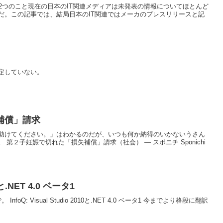
めてくる2つのこと現在の日本のIT関連メディアは未発表の情報についてほとんど
だ。この記事では、結局日本のIT関連ではメーカのプレスリリースと記
定していない。
補償」請求
助けてください。」はわかるのだが、いつも何か納得のいかないうさん
第２子妊娠で切れた「損失補償」請求（社会） ― スポニチ Sponichi
10と.NET 4.0 ベータ1
Q: Visual Studio 2010と.NET 4.0 ベータ1 今までより格段に翻訳