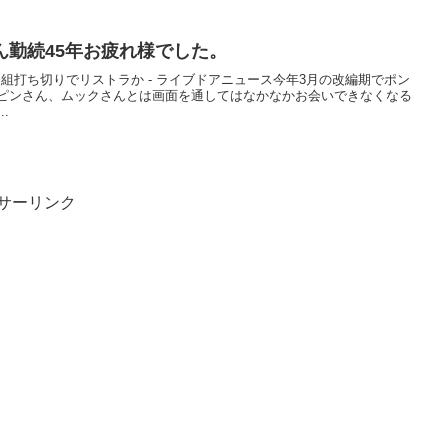
ん勤続45年お疲れ様でした。
番組打ち切りでリストラか - ライブドアニュース今年3月の改編期でポン
ピンさん、ムックさんとは画面を通してはなかなかお会いできなくなる
.
サーリンク