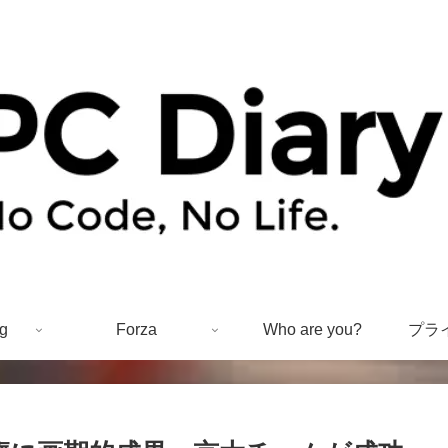
g
Forza
Who are you?
プラ