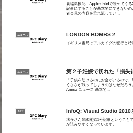
裏編集後記 Apple+Intelで読
記事にすることが基本的にできないの
者会見の内容を垂れ流してい...
LONDON BOMBS 2
ニュース
イギリス当局はアルカイダの犯行と特
第２子妊娠で切れた「損失
ニュース
「子供を助けるのにお金がいるので、
くささが残ってしまうのはなぜだろう。 
Annex ニュース 基本的...
InfoQ: Visual Studio 20
.NET
猪俣さん翻訳開始1号記事ということで。 Info
が読みやすくなっています。