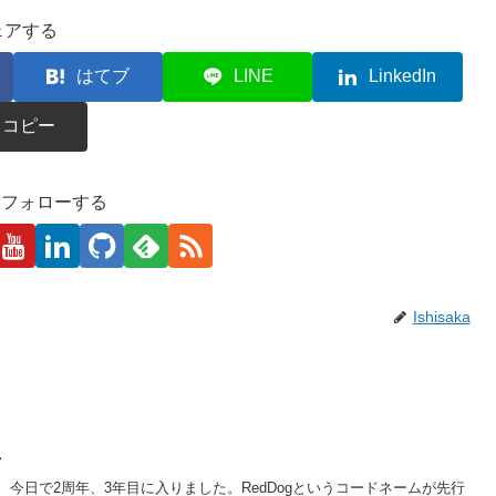
ェアする
はてブ
LINE
LinkedIn
コピー
kaをフォローする
Ishisaka
年
今日で2周年、3年目に入りました。RedDogというコードネームが先行