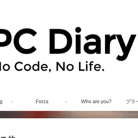
g
Forza
Who are you?
プラ