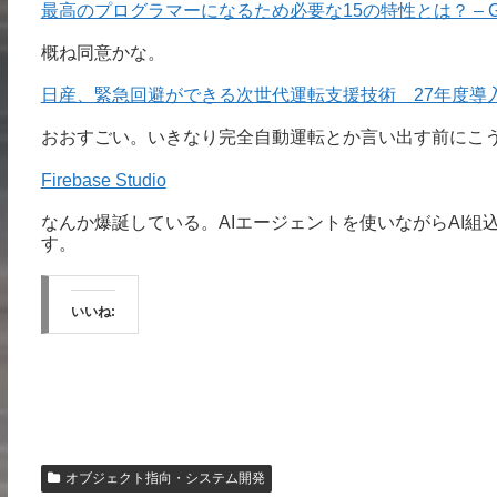
最高のプログラマーになるため必要な15の特性とは？ – GI
概ね同意かな。
日産、緊急回避ができる次世代運転支援技術 27年度導入 – Im
おおすごい。いきなり完全自動運転とか言い出す前にこ
Firebase Studio
なんか爆誕している。AIエージェントを使いながらAI組
す。
いいね:
オブジェクト指向・システム開発