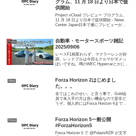
グラム、11 月 18 日より日本で提
供開始
Project xCloud プレビュー プログラム、
11 月 18 日より日本で提供開始 - News
Center Japan日本で遂にプレビューが始
まるようです。こちらに登録した方から
の招待制として始まり、随時拡大されて
いくようです。...
自動車・モータースポーツ雑記
Forza
2025/09/06
レースF1相変わらず、マクラーレンが好
調。レッドブルは今回もクルマがダメっ
ぽいですね。噂のWEC Hypercarとかに乗
ってほしい。GT3でバサースト12時間と
かもいいよ！GT World ChallengeIMSA日
本語字幕版。自動車ホ...
Forza Horizon 2はじめまし
Xbox
た。。。
全てはこれのせい。と言う事で、Gold会
員で未入手の方は良い機会なので是非ど
うぞ。個人的にはForza Horizon 4までの
間つなぎ(Forza7のアップデート次第って
事も)のつもりなんですが、いざはじめる
と割と真剣に。何気に10周年記...
Forza Horizon 5一般公開
Forza
#ForzaHorizon5
Forza Horizon 5 で @PolarisRZR が文字