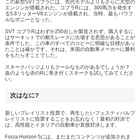
この新型SVTコブラには、先代モデルよりもさらに大型の
エンジンが搭載された。コブラRには、300馬力を発生す
る5.8リッターV8エンジンが搭載され、当時、最もパワフ
ルなポニーとなった。
SVT コブラRはわずか250台しか製造されず、購入するに
はサーキットでの耐久レースに出場する意思があることが
条件でした。この車のすべてのコピーに明確な目標があっ
たことは確かです。それは、米国の自動車メーカーに勝利
をもたらすことでした。
スネークバッジよりもクールなものがあるでしょうか？
血のような赤のRに巻き付くスネークを試してみてくださ
い。
次はなに?
新しいプレイリスト投票で、再生したいフェスティバルプ
レイリストに投票することをお忘れなく！最初の対決で
は、高性能とイタリアの自動車が直接対決します。
Forza Horizon 5には、まだまだコンテンツが追加されま