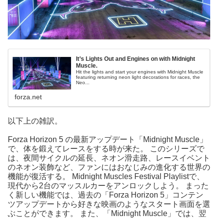
It’s Lights Out and Engines on with Midnight
Muscle.
Hit the lights and start your engines with Midnight Muscle
featuring returning neon light decorations for races, the
Neo...
forza.net
以下上の雑訳。
Forza Horizon 5 の最新アップデート「Midnight Muscle」
で、体を鍛えてレースをする時が来た。 このシリーズで
は、夜間サイクルの延長、ネオン滑走路、レースイベント
のネオン装飾など、ファンにはおなじみの進化する世界の
機能が復活する。 Midnight Muscles Festival Playlistで、
現代から2台のマッスルカーをアンロックしよう。 まった
く新しい機能では、過去の「Forza Horizon 5」コンテン
ツアップデートから好きな映画のようなスタート画面を選
ぶことができます。 また、「Midnight Muscle」では、翌