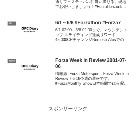
通りフェスティバルに舞い降りる。現地
でお会いしましょう！#ForzaHorizon5
で、さあ出発！
pic.twitter.com/htZKMuJscW— Xbox
Jap...
6/1～6/8 #Forzathon #Forza7
Xbox
6/1 02:00～6/8 02:00まで。マウンテント
ップ スライディング達成リワード:
45,000CRチャレンジBernese Alpsでのド
リフトイベントで、1ラップでドリフトス
コア10,000を叩き出す。ケンメリでガー
ドレールに接...
Forza Week in Review 2081-07-
Xbox
06
情報源: Forza Motorsport - Forza Week in
Review 7-6-18今週の週報です。
#ForzaMonthly Show日本時間では火曜日
の朝に行われた#ForzaMonthlyショーで
は、Forza Ho...
スポンサーリンク