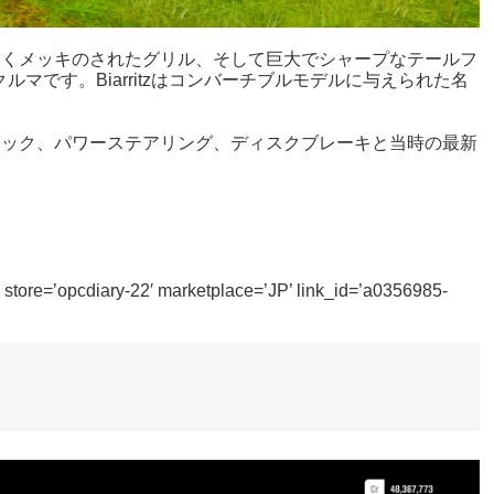
と、美しくメッキのされたグリル、そして巨大でシャープなテールフ
マです。Biarritzはコンバーチブルモデルに与えられた名
ートマティック、パワーステアリング、ディスクブレーキと当時の最新
tore=’opcdiary-22′ marketplace=’JP’ link_id=’a0356985-