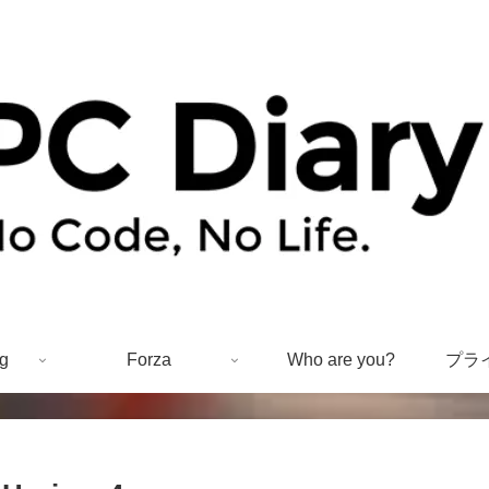
g
Forza
Who are you?
プラ