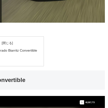
次
rado Biarritz Convertible
onvertible