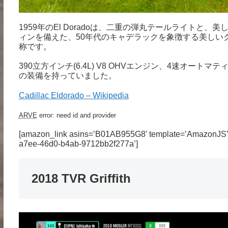
1959年のEl Doradoは、二重の弾丸テールライト
ィンを備えた、50年代のキャデラックを象徴する美しいクル
称です。
390立方インチ(6.4L) V8 OHVエンジン、4速オ
の装備を持っていました。
Cadillac Eldorado – Wikipedia
ARVE
error: need id and provider
[amazon_link asins=’B01AB955G8′ template=’AmazonJS’ s
a7ee-46d0-b4ab-9712bb2f277a’]
2018 TVR Griffith