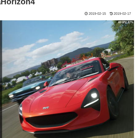
Horizon4
2019-02-15
2019-02-17