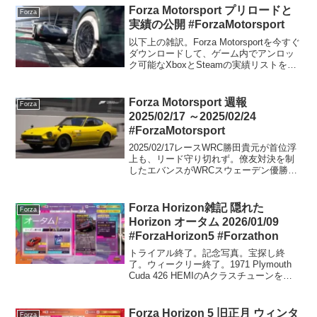
Forza Motorsport プリロードと
Forza
実績の公開 #ForzaMotorsport
以下上の雑訳。Forza Motorsportを今すぐ
ダウンロードして、ゲーム内でアンロッ
ク可能なXboxとSteamの実績リストをチ
ェックしよう。Forza Motorsportは、10月
10日の発売に向けて重要な節目を迎えま
した。これは...
Forza Motorsport 週報
Forza
2025/02/17 ～2025/02/24
#ForzaMotorsport
2025/02/17レースWRC勝田貴元が首位浮
上も、リード守り切れず。僚友対決を制
したエバンスがWRCスウェーデン優勝
【最終日レポート】 | ラリー/WRC |
autosport web【最終結果】2025年WRC第
2戦ラリー・スウェー...
Forza Horizon雑記 隠れた
Forza
Horizon オータム 2026/01/09
#ForzaHorizon5 #Forzathon
トライアル終了。記念写真。宝探し終
了。ウィークリー終了。1971 Plymouth
Cuda 426 HEMIのAクラスチューンを公
開しています。共有コードは、142 720
337 です。2010 Rossion Q1をゲット。
PRスタン...
Forza Horizon 5 旧正月 ウィンタ
Forza