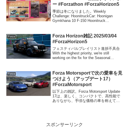
ー #Forzathon #ForzaHorizon5
季節は冬になりました。Weekly
Challenge: HoonitruckCar: Hoonigan
Gymkhana 10 F-150 Hoonitruck
’77Chapter 1: Own and drive the Hoonit...
Forza Horizon雑記 2025/03/04
Forza
#ForzaHorizon5
フェスティバルプレイリスト進捗不具合
With the highest priority, we're still
working on the fix for the Seasonal
Festival Playlist points no...
Forza Motorsportで次の愛車を見
Forza
つけよう（アップデート17）
#ForzaMotorsport
以下上の雑訳。Forza Motorsport Update
17は、楽しく、コンパクトで、高性能で
ありながら、手頃な価格の車を称えてい
ます。スポーツカーは、その性能、スピ
ード、俊敏性によって多用途性を発揮し
ます。 日常的にレースを楽しむ人...
スポンサーリンク