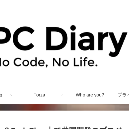
g
Forza
Who are you?
プラ