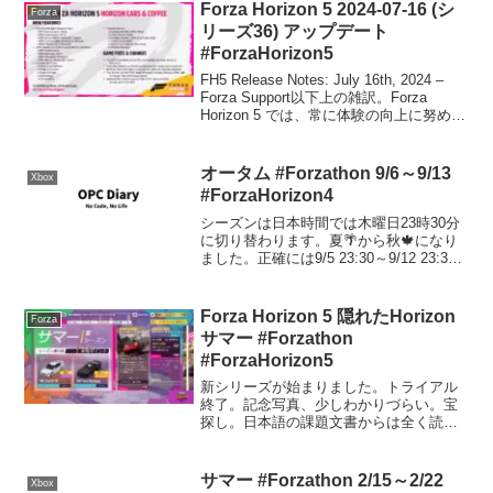
Forza Horizon 5 2024-07-16 (シ
Forza
リーズ36) アップデート
#ForzaHorizon5
FH5 Release Notes: July 16th, 2024 –
Forza Support以下上の雑訳。Forza
Horizon 5 では、常に体験の向上に努めて
います。以下では、今回のアップデート
で修正または改善された項目をま...
オータム #Forzathon 9/6～9/13
Xbox
#ForzaHorizon4
シーズンは日本時間では木曜日23時30分
に切り替わります。夏🌴から秋🍁になり
ました。正確には9/5 23:30～9/12 23:30
まで。シリーズリワード80% リワード:
1998 Porsche 911 GT1 Strassenvers...
Forza Horizon 5 隠れたHorizon
Forza
サマー #Forzathon
#ForzaHorizon5
新シリーズが始まりました。トライアル
終了。記念写真、少しわかりづらい。宝
探し。日本語の課題文書からは全く読み
取れませんが、EVを使ってスピードゾー
ンで6スターを取りましょう。ウィークリ
ー終了。今週はチューンの公開はしない
サマー #Forzathon 2/15～2/22
Xbox
つもり（出来が酷い）...