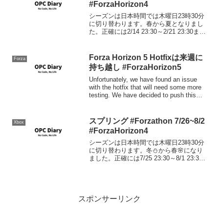
#ForzaHorizon4
シーズンは日本時間では木曜日23時30分
に切り替わります。春から夏となりまし
た。正確には2/14 23:30～2/21 23:30ま
で。いくら何でもイベント多過ぎだ
ろ。。。ウィークリーチャレンジ 赤いト
ラック、黄色のトラック今回はこのチュ
Forza Horizon 5 Hotfixは来週に
Forza
ー...
持ち越し #ForzaHorizon5
Unfortunately, we have found an issue
with the hotfix that will need some more
testing. We have decided to push this
hot...
スプリング #Forzathon 7/26~8/2
Xbox
#ForzaHorizon4
シーズンは日本時間では木曜日23時30分
に切り替わります。冬⛄から春🌸になり
ました。正確には7/25 23:30～8/1 23:30
まで。シリーズリワード80%達成: I
BEAT STIG Tシャツ50%達成: 1926
Bugatti ...
スポンサーリンク