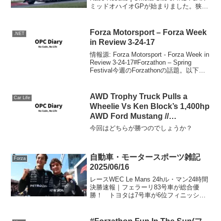
ミッドオハイオGPが始まりました。狭
く、コーナーが多くオーバーテイクが産
まれやすいこのコースでどんなレー...
Forza Motorsport – Forza Week
.NET
in Review 3-24-17
情報源: Forza Motorsport - Forza Week in
Review 3-24-17#Forzathon – Spring
Festival今週のForzathonの話題。以下の
車ではスシロールの実績解除ができない
とのこ...
AWD Trophy Truck Pulls a
Car Life
Wheelie Vs Ken Block’s 1,400hp
AWD Ford Mustang //
Hoonicorn Vs the World
今回はどちらが勝つのでしょうか？
#ForzaHorizon4
自動車・モータースポーツ雑記
Forza
2025/06/16
レースWEC Le Mans 24hル・マン24時間
決勝速報｜フェラーリ83号車が総合優
勝！ トヨタは7号車が6位フィニッシュ
2025年WECレース結果／リザルト、ラン
キング、データ｜motorsport.com日本版
2025 年 WEC ...