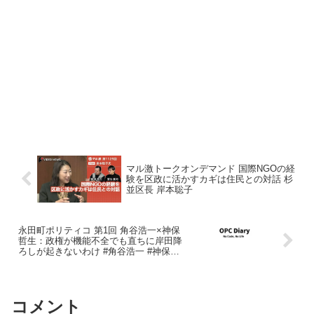
マル激トークオンデマンド 国際NGOの経
験を区政に活かすカギは住民との対話 杉
並区長 岸本聡子
永田町ポリティコ 第1回 角谷浩一×神保
哲生：政権が機能不全でも直ちに岸田降
ろしが起きないわけ #角谷浩一 #神保哲
生 #岸田政権
コメント