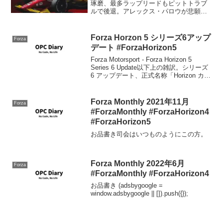
琢磨、最多ラップリードもピットトラブ
ルで後退。アレックス・パロウが悲願の
初勝利 | 海外レース他 | autosport
web【順位結果】第109回インディアナポ
リス500マイルレース 決勝...
Forza Horzon 5 シリーズ6アップ
Forza
デート #ForzaHorizon5
Forza Motorsport - Forza Horizon 5
Series 6 Update以下上の雑訳。シリーズ
6 アップデート、正式名称「Horizon カス
タム」へようこそ！ 「Forza Horizon 5」
では、素晴らし...
Forza Monthly 2021年11月
Forza
#ForzaMonthly #ForzaHorizon4
#ForzaHorizon5
お品書き司会はいつものようにこの方。
Forza Monthly 2022年6月
Forza
#ForzaMonthly #ForzaHorizon4
お品書き (adsbygoogle =
window.adsbygoogle || []).push({});