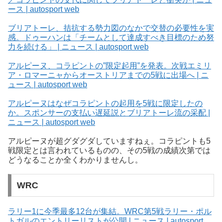
ース | autosport web
ブリアトーレ、拮抗する勢力図のなかで交替の必要性を実
感。ドゥーハンは「チームとして達成すべき目標のため努
力を続ける」 | ニュース | autosport web
アルピーヌ、コラピントの”限定起用”を発表。次戦エミリ
ア・ロマーニャからオーストリアまでの5戦に出場へ | ニ
ュース | autosport web
アルピーヌはなぜコラピントの起用を5戦に限定したの
か。スポンサーの支払い遅延説とブリアトーレ流の采配 |
ニュース | autosport web
アルピーヌが超グダグダしていますねぇ。コラピントも5
戦限定とは言われているものの、その5戦の成績次第では
どうなることか全くわかりませんし。
WRC
ラリー1に今季最多12台が集結。WRC第5戦ラリー・ポル
トガルのエントリーリストが公開 | ニュース | autosport