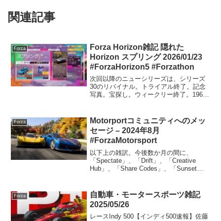
関連記事
Forza Horizon雑記 隠れた
Forza
Horizon スプリング 2026/01/23
#ForzaHorizon5 #Forzathon
次回以降のニューシリーズは、シリーズ
30のリバイナル。トライアル終了。記念
写真。宝探し。ウィークリー終了。1961
Jaguar E-Typeのチューンを公開していま
す。共有コードは、180 566 845です。
2013 Volvo C30...
Motorportコミュニティへのメッ
Forza
セージ – 2024年8月
#ForzaMotorsport
以下上の雑訳。今後数か月の間に、
「Spectate」、「Drift」、「Creative
Hub」、「Share Codes」、「Sunset
Peninsula」をお探しください。
Motorsportコミュニティへこの数か月
間、私たちは『...
自動車・モータースポーツ雑記
Forza
2025/05/26
レースIndy 500【インディ500速報】佐藤