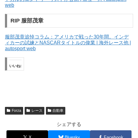
web
RIP 服部茂章
服部茂章追悼コラム：アメリカで戦った30年間。インデ
ィカーの試練とNASCARタイトルの偉業 | 海外レース他 |
autosport web
いいね:
Forza
レース
自動車
シェアする
X
Bluesky
Facebook