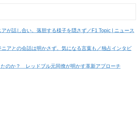
話し合い。落胆する様子を隠さず／F1 Topic | ニュース
ジニアとの会話は明かさず。気になる言葉も／独占インタビ
変えたのか？ レッドブル元同僚が明かす革新アプローチ