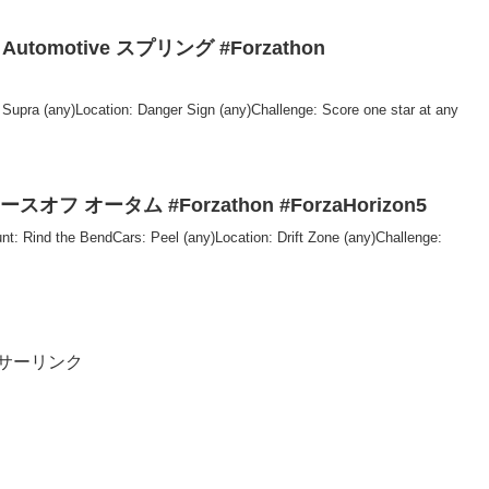
se Automotive スプリング #Forzathon
upra (any)Location: Danger Sign (any)Challenge: Score one star at any
onレースオフ オータム #Forzathon #ForzaHorizon5
the BendCars: Peel (any)Location: Drift Zone (any)Challenge:
サーリンク