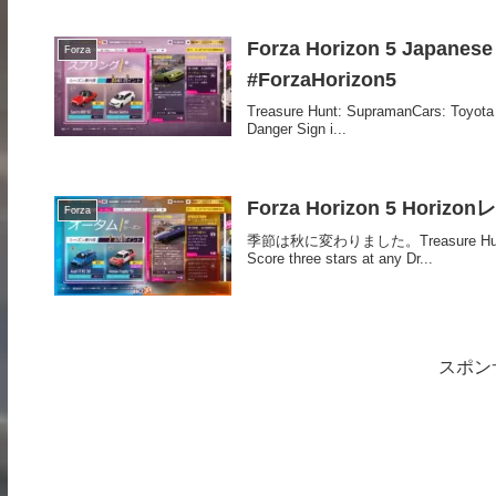
Forza Horizon 5 Japane
Forza
#ForzaHorizon5
Treasure Hunt: SupramanCars: Toyota S
Danger Sign i...
Forza Horizon 5 Horiz
Forza
季節は秋に変わりました。Treasure Hunt: Rind 
Score three stars at any Dr...
スポン