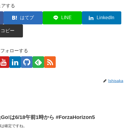
ェアする
はてブ
LINE
LinkedIn
コピー
kaをフォローする
Ishisaka
s ¡Go!は6/18午前1時から #ForzaHorizon5
5 Nは確定ですね。