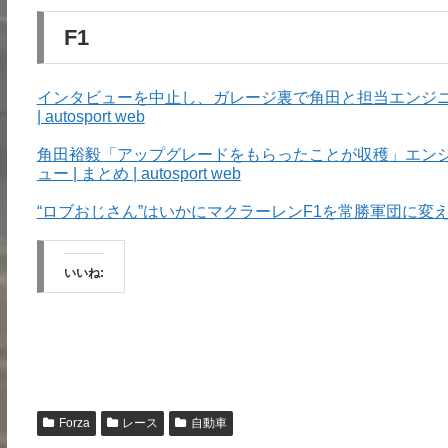
F1
インタビューを中止し、ガレージ裏で角田と担当エンジニアが
| autosport web
角田裕毅「アップグレードをもらったことが収穫」エン
ュー | まとめ | autosport web
“ロブおじさん”はいかにマクラーレンF1を常勝軍団に
いいね:
Forza
レース
自動車