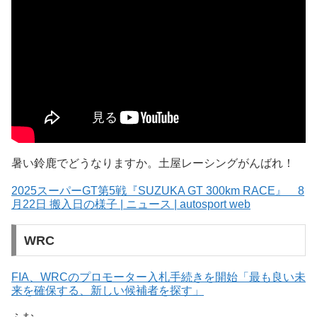
暑い鈴鹿でどうなりますか。土屋レーシングがんばれ！
2025スーパーGT第5戦『SUZUKA GT 300km RACE』 8
月22日 搬入日の様子 | ニュース | autosport web
WRC
FIA、WRCのプロモーター入札手続きを開始「最も良い未
来を確保する、新しい候補者を探す」