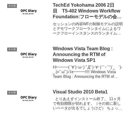
TechEd Yokohama 2006 2日
未分類
目 T5-402 Windows Workflow
Foundation:フローモデルの会解
説とアプリケーションへの応用
セッションの内容WFの制御モデルの説明
とデモワークフローランタイムによるワ
ークフローインスタンスのランタイム管
理サービスの実装方法とランタイム セ
ッション中のようす。話もわかりやすか
ったし、デモも悪くはなかったのです
Windows Vista Team Blog :
未分類
が、もう少しがりがりとコ...
Announcing the RTM of
Windows Vista SP1
ｷﾀ━━━( ´∀`)･ω･) ﾟДﾟ)･∀･)￣ｰ￣)´_ゝ`)-
_-)=ﾟωﾟ)ﾉﾖｫ━━━!!!! Windows Vista
Team Blog : Announcing the RTM of
Windows Vista SP1 と...
Visual Studio 2010 Beta1
未分類
とりあえずインストール終了。 11ヶ月
で有効期限が切れます。（その前に新し
いベータが出るでしょうけど） ちょっと
だけ使った感触としては、思ったよりも
遅くないなといったところでしょうか。