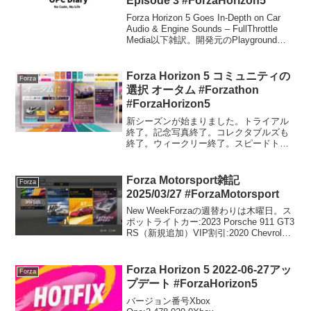
Episode 3 #ForzaHorizon5
Forza Horizon 5 Goes In-Depth on Car
Audio & Engine Sounds – FullThrottle
Media以下雑訳。開発元のPlayground
Gamesは、3回目となる「Forza H...
Forza Horizon 5 コミュニティの
Forza
選択 オータム #Forzathon
#ForzaHorizon5
新シーズンが始まりました。トライアル
終了。記念写真終了。コレクタブルズも
終了。ウィークリー終了。スピードトラ
ップは2×3でクリア。クルマノルマその
1、2006 Koeniggsegg CCXをゲット。
EventLab終了。PRスタント終了。...
Forza Motorsport雑記
Forza
2025/03/27 #ForzaMotorsport
New WeekForzaの週替わりは木曜日。ス
ポットライトカー:2023 Porsche 911 GT3
RS（新規追加）VIP割引:2020 Chevrolet
#3 Corvette Racing C8.R2023 Chevrolet...
Forza Horizon 5 2022-06-27アッ
Forza
プデート #ForzaHorizon5
バージョン番号Xbox