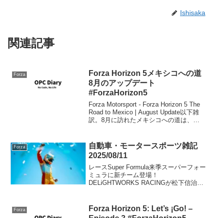
Ishisaka
関連記事
Forza Horizon 5メキシコへの道
Forza
8月のアップデート
#ForzaHorizon5
Forza Motorsport - Forza Horizon 5 The
Road to Mexico | August Update以下雑
訳。8月に訪れたメキシコへの道は、
『Forza Horizon 5』ファンにとって、息
を呑むよう...
自動車・モータースポーツ雑記
Forza
2025/08/11
レースSuper Formula来季スーパーフォー
ミュラに新チーム登場！
DELiGHTWORKS RACINGが松下信治を
起用へおぉ！松下選手にはがんばってほ
しい。番狂わせの予感……ルーキー小出
峻が首位発進！ 野尻、坪井ら抑える｜
Forza Horizon 5: Let’s ¡Go! –
Forza
スーパー...