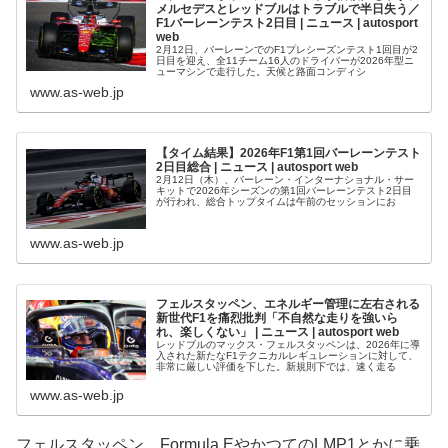
メルセデスとレッドブルはトラブルで半日失う／
F1バーレーンテスト2日目 | ニュース | autosport
web
2月12日、バーレーンでのF1プレシーズンテスト1回目が2
日目を迎え、全11チーム16人のドライバーが2026年型ニ
ューマシンで走行した。天候と路面コンディシ
www.as-web.jp
【タイム結果】2026年F1第1回バーレーンテスト
2日目総合 | ニュース | autosport web
2月12日（木）、バーレーン・インターナショナル・サー
キットで2026年シーズンの第1回バーレーンテスト2日目
が行われ、総合トップタイムは午前のセッションにお
www.as-web.jp
フェルスタッペン、エネルギー管理に左右される
新世代F1を痛烈批判「不自然な走りを強いら
れ、楽しくない」 | ニュース | autosport web
レッドブルのマックス・フェルスタッペンは、2026年に導
入された新たなF1テクニカルレギュレーションに対して、
非常に厳しい評価を下した。新規則下では、速く走る
www.as-web.jp
フェルスタッペン、Formula EやかつてのLMP1とかに乗