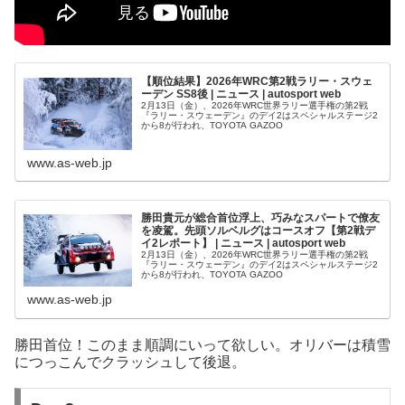
【順位結果】2026年WRC第2戦ラリー・スウェ
ーデン SS8後 | ニュース | autosport web
2月13日（金）、2026年WRC世界ラリー選手権の第2戦
『ラリー・スウェーデン』のデイ2はスペシャルステージ2
から8が行われ、TOYOTA GAZOO
www.as-web.jp
勝田貴元が総合首位浮上、巧みなスパートで僚友
を凌駕。先頭ソルベルグはコースオフ【第2戦デ
イ2レポート】 | ニュース | autosport web
2月13日（金）、2026年WRC世界ラリー選手権の第2戦
『ラリー・スウェーデン』のデイ2はスペシャルステージ2
から8が行われ、TOYOTA GAZOO
www.as-web.jp
勝田首位！このまま順調にいって欲しい。オリバーは積雪
につっこんでクラッシュして後退。