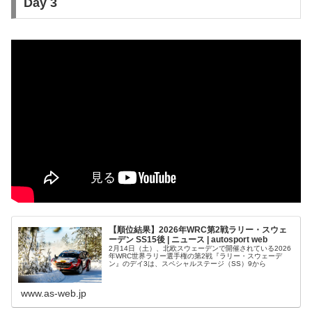
Day 3
【順位結果】2026年WRC第2戦ラリー・スウェ
ーデン SS15後 | ニュース | autosport web
2月14日（土）、北欧スウェーデンで開催されている2026
年WRC世界ラリー選手権の第2戦『ラリー・スウェーデ
ン』のデイ3は、スペシャルステージ（SS）9から
www.as-web.jp