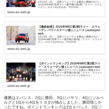
2月15日（日）、北欧スウェーデンを舞台に開催されてい
る2026年WRC世界ラリー選手権の第2戦『ラリー・スウェ
ーデン』のデイ4が行われ、TOYOTA
www.as-web.jp
【最終結果】2026年WRC第2戦ラリー・スウェ
ーデン パワーステージ後 | ニュース | autosport
web
2月15日（日）、北欧スウェーデンを舞台に開催された
2026年WRC世界ラリー選手権の第2戦『ラリー・スウェー
デン』のデイ4が行われ、TOYOTA
www.as-web.jp
【ポイントランキング】2026年WRC第2戦ラリ
ー・スウェーデン後 | ニュース | autosport web
2月15日（日）、北欧のスウェーデンを舞台に開催された
2026年WRC世界ラリー選手権の第2戦『ラリー・スウェー
デン』のデイ4ではスペシャルステージ16から1
www.as-web.jp
優勝はエバンス、2位に勝田、3位にパヤリ、4位にソルベ
ルグと1位から4位をトヨタが独占しました。勝田惜しか
ったですね。ポイントランキングは1位エバンス、2位ソ