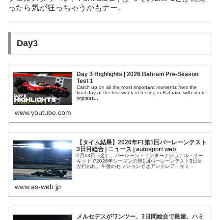
ったら気が狂っちゃうかもナー。
Day3
Day 3 Highlights | 2026 Bahrain Pre-Season
Test 1
Catch up on all the most important moments from the
final day of the first week of testing in Bahrain, with some
impress...
www.youtube.com
【タイム結果】2026年F1第1回バーレーンテスト
3日目総合 | ニュース | autosport web
2月13日（金）、バーレーン・インターナショナル・サー
キットで2026年シーズンの第1回バーレーンテスト3日目
が行われ、午後のセッションではアンドレア・キミ・
www.as-web.jp
メルセデスがワンツー、3日間総合で最速。ハミ