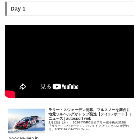
Day 1
ラリー・スウェーデン開幕。フルスノーを舞台に
地元ソルベルグがトップ発進【デイ1レポート】 |
ニュース | autosport web
2月12日（木）、2026年WRC世界ラリー選手権の第2戦
『ラリー・スウェーデン』のシェイクダウンとSS1が行わ
れ、TOYOTA GAZOO Racing
www.as-web.jp