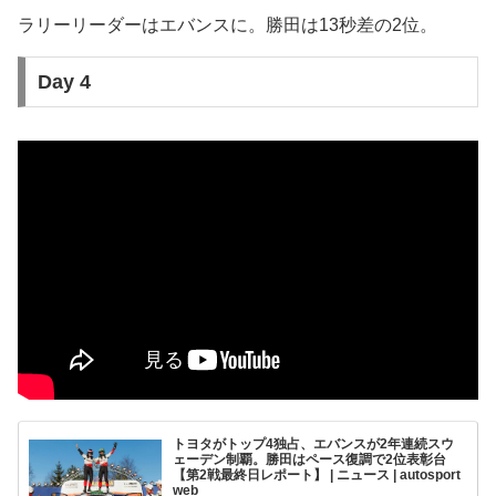
ラリーリーダーはエバンスに。勝田は13秒差の2位。
Day 4
トヨタがトップ4独占、エバンスが2年連続スウ
ェーデン制覇。勝田はペース復調で2位表彰台
【第2戦最終日レポート】 | ニュース | autosport
web