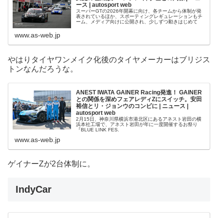
ース | autosport web
スーパーGTの2026年開幕に向け、各チームから体制が発
表されているほか、スポーティングレギュレーションもチ
ーム、メディア向けに公開され、少しずつ動きはじめて
www.as-web.jp
やはりタイヤワンメイク化後のタイヤメーカーはブリジス
トンなんだろうな。
ANEST IWATA GAINER Racing発進！ GAINER
との関係を深めフェアレディZにスイッチ。安田
裕信とリ・ジョンウのコンビに | ニュース |
autosport web
2月15日、神奈川県横浜市港北区にあるアネスト岩田の横
浜本社工場で、アネスト岩田が年に一度開催するお祭り
『BLUE LINK FES.
www.as-web.jp
ゲイナーZが2台体制に。
IndyCar