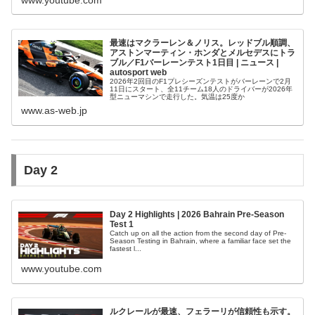
www.youtube.com
最速はマクラーレン＆ノリス。レッドブル順調、
アストンマーティン・ホンダとメルセデスにトラ
ブル／F1バーレーンテスト1日目 | ニュース |
autosport web
2026年2回目のF1プレシーズンテストがバーレーンで2月
11日にスタート、全11チーム18人のドライバーが2026年
型ニューマシンで走行した。気温は25度か
www.as-web.jp
Day 2
Day 2 Highlights | 2026 Bahrain Pre-Season
Test 1
Catch up on all the action from the second day of Pre-
Season Testing in Bahrain, where a familiar face set the
fastest l...
www.youtube.com
ルクレールが最速、フェラーリが信頼性も示す。