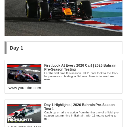
Day 1
First Look At Every 2026 Car! | 2026 Bahrain
Pre-Season Testing
For the first time this season, all 11 cars took to the track
for pre-season testing in Bahrain. Tune in to see how
ever...
www.youtube.com
Day 1 Highlights | 2026 Bahrain Pre-Season
Test 1
Catch up on all the action from the first day of official pre-
season test running in Bahrain, with 11 teams taking to
th...