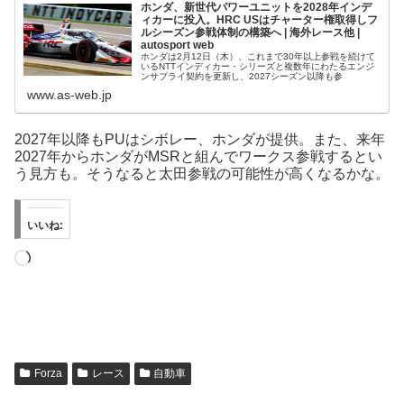
ホンダ、新世代パワーユニットを2028年インデ
ィカーに投入。HRC USはチャーター権取得しフ
ルシーズン参戦体制の構築へ | 海外レース他 |
autosport web
ホンダは2月12日（木）、これまで30年以上参戦を続けて
いるNTTインディカー・シリーズと複数年にわたるエンジ
ンサプライ契約を更新し、2027シーズン以降も参
www.as-web.jp
2027年以降もPUはシボレー、ホンダが提供。また、来年
2027年からホンダがMSRと組んでワークス参戦するとい
う見方も。そうなると太田参戦の可能性が高くなるかな。
いいね:
読
み
込
み
中…
Forza
レース
自動車