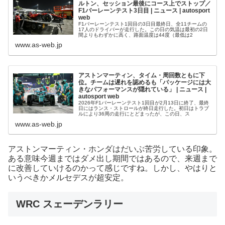
ルトン、セッション最後にコース上でストップ／
F1バーレーンテスト3日目 | ニュース | autosport
web
F1バーレーンテスト1回目の3日目最終日、全11チームの
17人のドライバーが走行した。この日の気温は最初の2日
間よりもわずかに高く、路面温度は44度（最低は2
www.as-web.jp
アストンマーティン、タイム・周回数ともに下
位。チームは遅れを認めるも「パッケージには大
きなパフォーマンスが隠れている」 | ニュース |
autosport web
2026年F1バーレーンテスト1回目が2月13日に終了、最終
日にはランス・ストロールが終日走行した。初日はトラブ
ルにより36周の走行にとどまったが、この日、ス
www.as-web.jp
アストンマーティン・ホンダはだいぶ苦労している印象。
ある意味今週まではダメ出し期間ではあるので、来週まで
に改善していけるのかって感じですね。しかし、やはりと
いうべきかメルセデスが超安定。
WRC スェーデンラリー