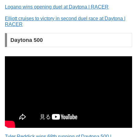
Logano wins opening duel at Daytona | RACER
Elliott cruises to victory in second duel race at Daytona |
RACER
Daytona 500
Tyler Reddick wins 68th running of Daytona 500 |