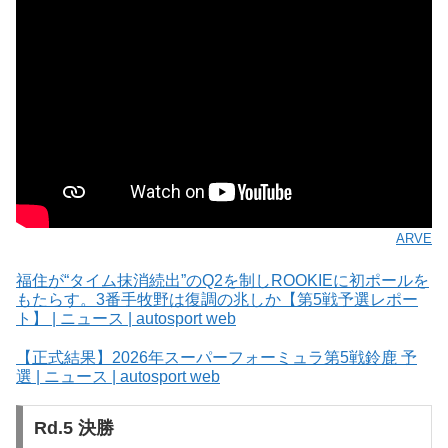
ARVE
福住が“タイム抹消続出”のQ2を制しROOKIEに初ポールを
もたらす。3番手牧野は復調の兆しか【第5戦予選レポー
ト】 | ニュース | autosport web
【正式結果】2026年スーパーフォーミュラ第5戦鈴鹿 予
選 | ニュース | autosport web
Rd.5 決勝