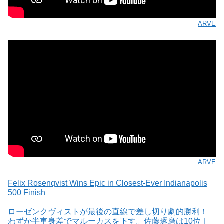
ARVE
ARVE
Felix Rosenqvist Wins Epic in Closest-Ever Indianapolis
500 Finish
ローゼンクヴィストが最後の直線で差し切り劇的勝利！
わずか半車身差でマルーカスを下す。佐藤琢磨は10位｜