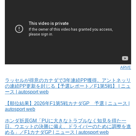
ARVE
ラッセルが得意のカナダで3年連続PP獲得。アントネッリ
の連続PP更新を封じる【予選レポート／F1第5戦】 | ニュ
ース | autosport web
【順位結果】2026年F1第5戦カナダGP 予選 | ニュース |
autosport web
ホンダ折原GM「PUに大きなトラブルなく知見を得た一
日。ウエットの決勝に備え、ドライバーのために調整を進
める」／F1カナダGP | ニュース | autosport web