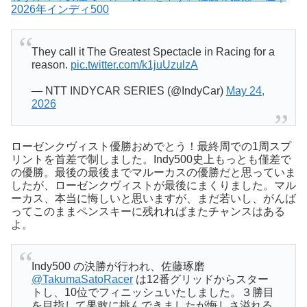
2026年インディ500
They call it The Greatest Spectacle in Racing for a
reason.
pic.twitter.com/k1juUzulzA
— NTT INDYCAR SERIES (@IndyCar)
May 24,
2026
ローゼンクヴィスト優勝おめでとう！最終周での1周スプ
リントを首差で制しました。Indy500史上もっとも僅差で
の優勝。最後の最後までマルーカスの優勝だと思っていま
したが、ローゼンクヴィストが最後にまくりました。マル
ーカス、本当に悔しいと思いますが、まだ若いし、がんば
ってこのままペンスキーに残れればまたチャンスはある
よ。
Indy500 の決勝が行われ、佐藤琢磨
@TakumaSatoRacer
は12番グリッドからスター
トし、10位でフィニッシュいたしました。３勝目
を目指して果敢に挑んできましたが悔しさ溢れる