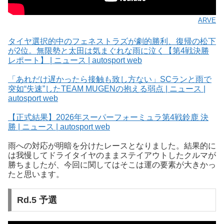
ARVE
タイヤ選択的中のフェネストラズが劇的勝利、復帰の松下
が2位。無限勢と太田は気まぐれな雨に泣く【第4戦決勝
レポート】 | ニュース | autosport web
「あれだけ遅かったら接触も致し方ない」SCランと雨で
突如“失速”したTEAM MUGENの抱える弱点 | ニュース |
autosport web
【正式結果】2026年スーパーフォーミュラ第4戦鈴鹿 決
勝 | ニュース | autosport web
雨への対応が明暗を分けたレースとなりました。結果的に
は我慢してドライタイヤのままステイアウトしたクルマが
勝ちましたが、今回に関してはそこは運の要素が大きかっ
たと思います。
Rd.5 予選