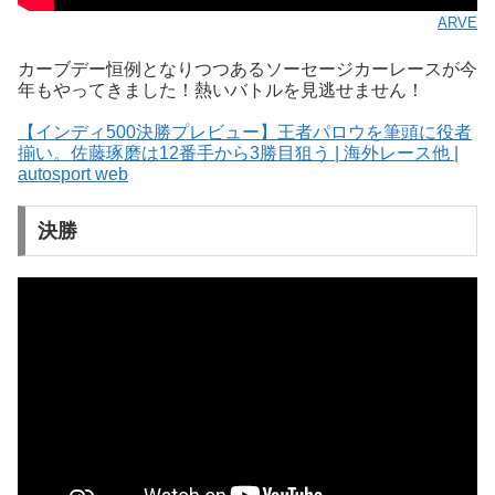
ARVE
カーブデー恒例となりつつあるソーセージカーレースが今
年もやってきました！熱いバトルを見逃せません！
【インディ500決勝プレビュー】王者パロウを筆頭に役者
揃い。佐藤琢磨は12番手から3勝目狙う | 海外レース他 |
autosport web
決勝