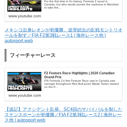
For the first time in it's history, Formula 2 raced in
Canada, but who would survive the madness in Montréal
to take the...
www.youtube.com
メキシコ出身レオンが初優勝。追突続出の乱戦モントリオ
ールを制す／FIA F2第3戦レース1 | 海外レース他 |
autosport web
フィーチャーレース
F2 Feature Race Highlights | 2026 Canadian
Grand Prix
FIA Formula 2's first Feature Race saw in Canada saw
carnage throughout! Red Bull junior Nikola Tsolov started
on the fr...
www.youtube.com
【追記】アクシデント乱発。SC4回のサバイバルを制した
ステンスホーンが初優勝／FIA F2第3戦レース2 | 海外レー
ス他 | autosport web