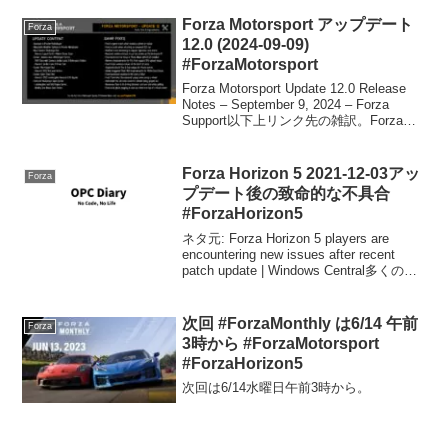
修正は予定しておりません。ただし、オ
ンラインサーバーの...
Forza Motorsport アップデート
Forza
12.0 (2024-09-09)
#ForzaMotorsport
Forza Motorsport Update 12.0 Release
Notes – September 9, 2024 – Forza
Support以下上リンク先の雑訳。Forza
Motorsport Update 12で、お気に...
Forza Horizon 5 2021-12-03アッ
Forza
プデート後の致命的な不具合
#ForzaHorizon5
ネタ元: Forza Horizon 5 players are
encountering new issues after recent
patch update | Windows Central多くのバ
グ修正が行われた2021-12-...
次回 #ForzaMonthly は6/14 午前
Forza
3時から #ForzaMotorsport
#ForzaHorizon5
次回は6/14水曜日午前3時から。