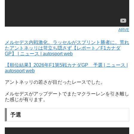
ARVE
メルセデス内戦激化。ラッセルがスプリント勝者に。荒れ
たアントネッリは苛立ち隠さず【レポート／F1カナダ
GP】 | ニュース | autosport web
【順位結果】2026年F1第5戦カナダGP 予選 | ニュース |
autosport web
アントネッリの若さが目だったレースでした。
メルセデスがアップデートでまたマクラーレンを引き離し
た感じが有ります。
予選