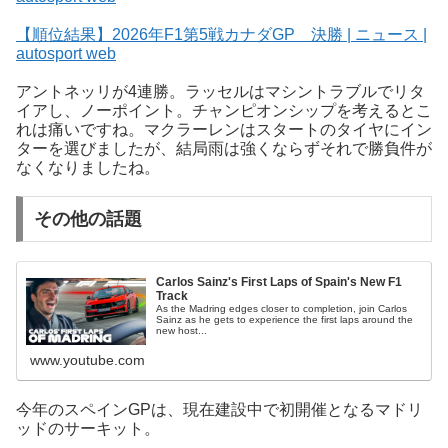
【順位結果】2026年F1第5戦カナダGP 決勝 | ニュース |
autosport web
アントネッリが4連勝。ラッセルはマシントラブルでリタ
イアし、ノーポイント。チャンピオンシップを考えるとこ
れは痛いですね。マクラーレンはスタートのタイヤにイン
ターを選びましたが、結局雨は強くならずそれで勝負件が
なくなりましたね。
その他の話題
Carlos Sainz's First Laps of Spain's New F1
Track
As the Madring edges closer to completion, join Carlos
Sainz as he gets to experience the first laps around the
new host...
www.youtube.com
今年のスペインGPは、現在建設中で初開催となるマドリ
ッドのサーキット。