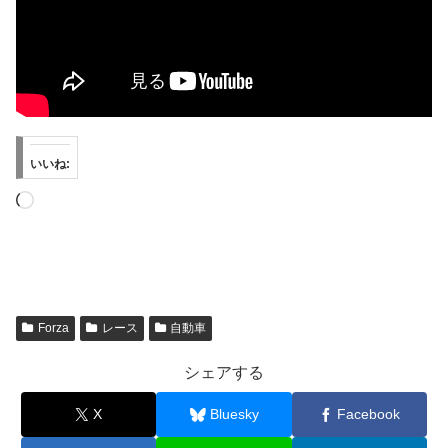
いいね:
読
み
込
み
中…
Forza
レース
自動車
シェアする
X
Bluesky
Facebook