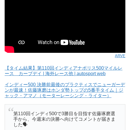
ARVE
【タイム結果】第110回インディアナポリス500マイルレ
ース カーブデイ | 海外レース他 | autosport web
インディー500 決勝前最後のプラクティスでニューガーデ
ンが最速！佐藤琢磨はホンダ勢トップの5番手タイム｜ジ
ャック・アマノ（モーターレーシング・ライター）
第110回インディ500で3勝目を目指す佐藤琢磨選
手から、今週末の決勝へ向けてコメントが届きま
した🗣️