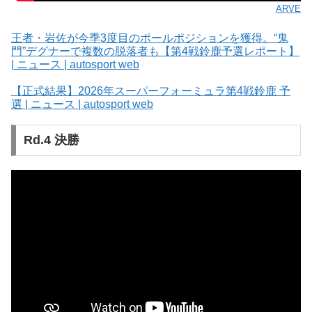
ARVE
王者・岩佐が今季3度目のポールポジションを獲得。“鬼
門”デグナーで複数の脱落者も【第4戦鈴鹿予選レポート】
| ニュース | autosport web
【正式結果】2026年スーパーフォーミュラ第4戦鈴鹿 予
選 | ニュース | autosport web
Rd.4 決勝