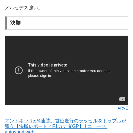
メルセデス強い。
決勝
ARVE
アントネッリが4連勝。首位走行のラッセルをトラブルが
襲う【決勝レポート／F1カナダGP】 | ニュース |
autosport web