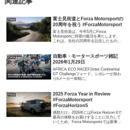
関連記事
富士見街道とForza Motorsportの
Forza
20周年を祝う #ForzaMotorsport
富士見街道は、今年5月にForza
Motorsportに待望の復活を果たします。
これは、当社の20周年を記念したもので
す。夢が実現する場所最初の『Forza
Motorsport』がリリースされてから、ほ
ぼ20年が経ちました。この瞬間が、...
自動車・モータースポーツ雑記
Forza
2026年1月29日
AFRICA ECO RACEF1Inter Continental
GT Challengeフォード、シボレーが加わ
り6メーカー体制に。
2025 Forza Year in Review
Forza
#ForzaMotorsport
#ForzaHorizon5
感想だけ。2026年にはForza Horizo​​n 6で
最高の体験をお届けすることに注力して
いくため、Forza Motorsportsでは新車、
新コース、新機能の追加、定期的なバグ