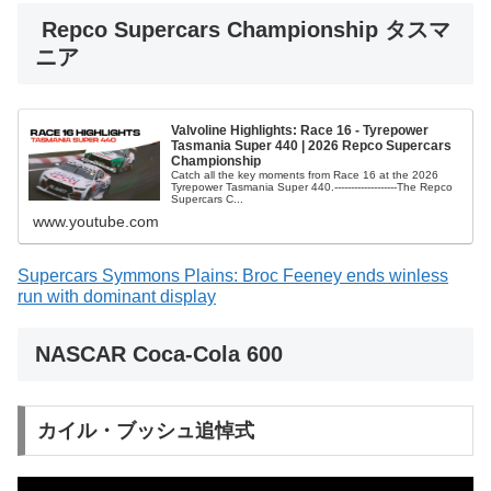
Repco Supercars Championship タスマ
ニア
Valvoline Highlights: Race 16 - Tyrepower
Tasmania Super 440 | 2026 Repco Supercars
Championship
Catch all the key moments from Race 16 at the 2026
Tyrepower Tasmania Super 440.-------------------The Repco
Supercars C...
www.youtube.com
Supercars Symmons Plains: Broc Feeney ends winless
run with dominant display
NASCAR Coca-Cola 600
カイル・ブッシュ追悼式