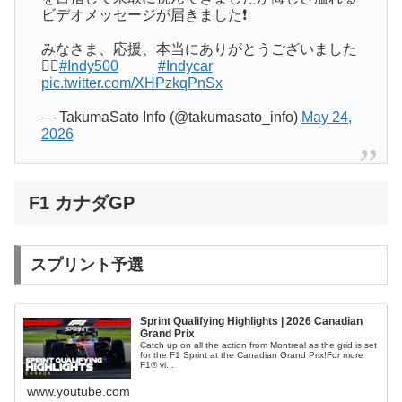
ビデオメッセージが届きました❗️
みなさま、応援、本当にありがとうございました
🙇‍♂️
#Indy500
#Indycar
pic.twitter.com/XHPzkqPnSx
— TakumaSato Info (@takumasato_info)
May 24,
2026
F1 カナダGP
スプリント予選
Sprint Qualifying Highlights | 2026 Canadian
Grand Prix
Catch up on all the action from Montreal as the grid is set
for the F1 Sprint at the Canadian Grand Prix!For more
F1® vi...
www.youtube.com