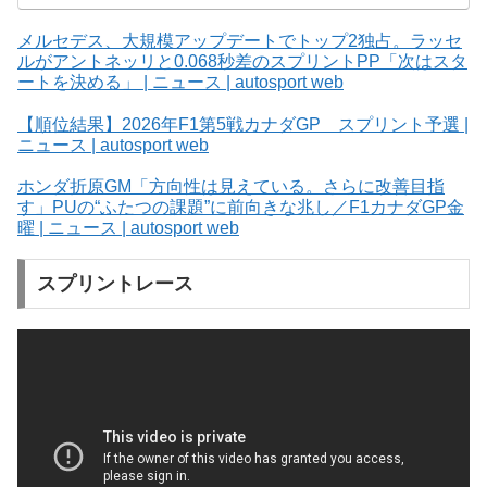
メルセデス、大規模アップデートでトップ2独占。ラッセ
ルがアントネッリと0.068秒差のスプリントPP「次はスタ
ートを決める」 | ニュース | autosport web
【順位結果】2026年F1第5戦カナダGP スプリント予選 |
ニュース | autosport web
ホンダ折原GM「方向性は見えている。さらに改善目指
す」PUの“ふたつの課題”に前向きな兆し／F1カナダGP金
曜 | ニュース | autosport web
スプリントレース