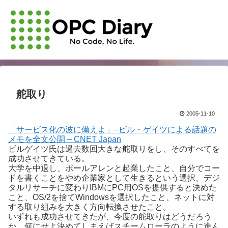
舵取り
2005-11-10
「サービス化の波に備えよ」–ビル・ゲイツによる話題の
メモを全文公開 – CNET Japan
ビルゲイツ氏は過去数回大きな舵取りをし、そのすべてを
成功させてきている。
大学を中退し、ポールアレンと起業したこと、自分でコー
ドを書くことをやめ企業家として生きるという選択、デジ
タルリサーチに変わりIBMにPC用OSを提供すると決めた
こと、OS/2を捨てWindowsを選択したこと、ネットに対
する取り組みを大きく方向転換させたこと。
いずれも成功させてきたが、今度の舵取りはどうだろう
か。何にせよ決めてしまえばスチームローラのように進ん