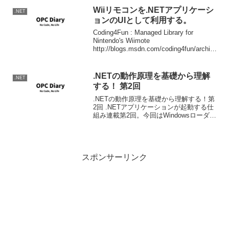
す。以上。簡単でしょ。Python...
Wiiリモコンを.NETアプリケーシ
.NET
ョンのUIとして利用する。
Coding4Fun : Managed Library for
Nintendo's Wiimote
http://blogs.msdn.com/coding4fun/archive
/2007/03/14/1879033.aspx Wiiリモコン
を.NETアプリケーションから使用す
.NETの動作原理を基礎から理解
.NET
する！ 第2回
.NETの動作原理を基礎から理解する！第
2回 .NETアプリケーションが起動する仕
組み連載第2回。今回はWindowsローダー
が実行ファイルをいかにして認識して
CLRに引き渡すかまで。マニフェストを
分析してサイドバイサイドでCLRを選択
する...
スポンサーリンク