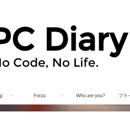
g
Forza
Who are you?
プラ