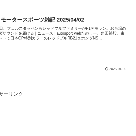
ータースポーツ雑記 2025/04/02
角田、フェルスタッペンらレッドブルファミリーがF1デモラン。お台場の
ウンドを届ける | ニュース | autosport webたのしー。角田裕毅、東
トで日本GP特別カラーのレッドブルRB21＆ホンダNS...
2025-04-02
サーリンク