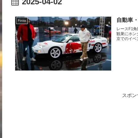
2025-04-02
自動車・モ
Forza
レースF1
観衆にホンダサ
京でのイベン
スポン