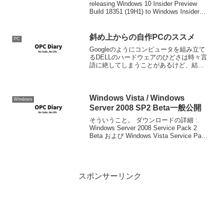
releasing Windows 10 Insider Preview
Build 18351 (19H1) to Windows Insiders
in the ...
斜め上からの自作PCのススメ
PC
Googleのようにコンピュータを組み立て
るDELLのハードウェアのひどさは時々言
語に絶してしまうことがあるけど、結局
安いから仕方がないですましてしまうの
だが、正直本当に世の中には安かろう悪
かろうがあるという典型的な例だ。さ
て、DELLへの...
Windows Vista / Windows
Windows
Server 2008 SP2 Beta一般公開
そういうこと。 ダウンロードの詳細 :
Windows Server 2008 Service Pack 2
Beta および Windows Vista Service Pack
2 Beta: DVD イメージ ファイル (5 言語用
ス...
スポンサーリンク