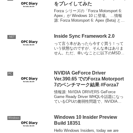
をプレイしてみた
Forza シリーズの「Forza Motorsport 6:
Apex」が Windows 10 に登場。 …情報
源: Forza Motorsport 6: Apex (Beta) とい
う事で、プレイしてみました。僕のへた
くそプレイでみ...
Inside Sync Framework 2.0
.NET
って言う本があったら今すぐ買う！って
いう状態なのですが、そんな本はありま
せん。ただ、幸いなことに以下のMSDN
ドキュメントに続くものがほぼそれに相
当するので、何とかなりそうです。。。
標準のカスタム プロバイダーの実装自ら
カスタムプロバイダー...
NVIDIA GeForce Driver
PC
Ver.390.65 でのForza Motorport
7のベンチマーク結果 #Forza7
情報源: NVIDIA DRIVERS GeForce
Game Ready Driver WHQL今話題になっ
ているCPUの脆弱性問題で、NVIDIA
GPUでもSpectraについては該当し、その
対策が取られたドライバが公開されまし
た。...
Windows 10 Insider Preview
Windows
Build 18351
Hello Windows Insiders, today we are