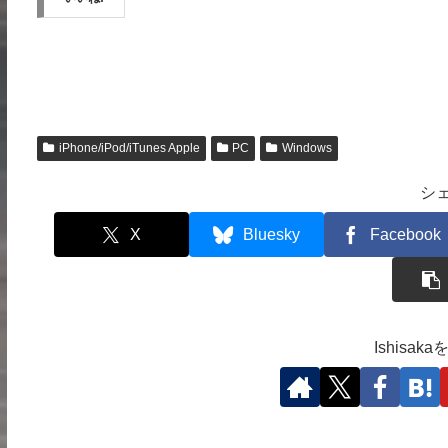
iPhone/iPod/iTunes Apple
PC
Windows
シ
X
Bluesky
Facebook
Ishisa