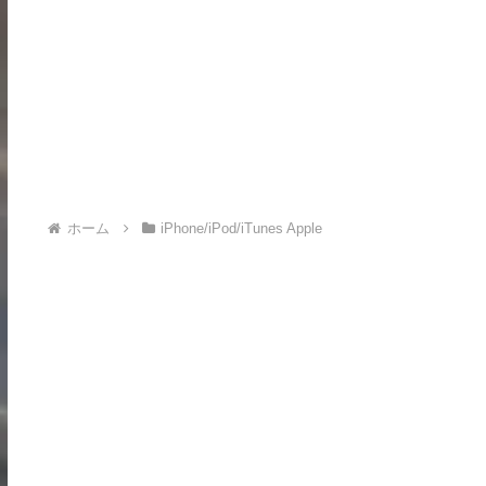
ホーム
iPhone/iPod/iTunes Apple