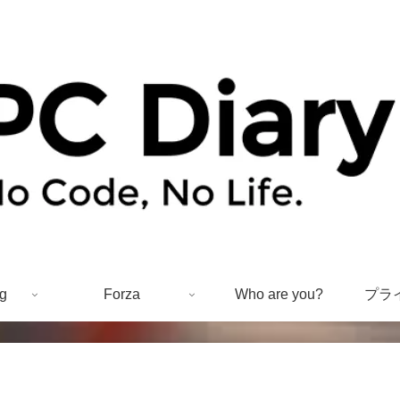
g
Forza
Who are you?
プラ