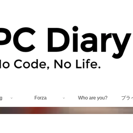
g
Forza
Who are you?
プラ