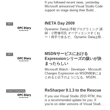
If you followed recent news, yesterday
Microsoft announced Visual Studio Code
support on stage during their Build
confer...
INETA Day 2009
.NET
Dyanamic Dataお手軽プログラミング 講
師：小野修司氏 オーディエンスすくね
ー！両手で余るぞ。 Dynamic Dataは簡単
に作れるけど、使いにくいよね。 簡単な
データバインド部分だけ使って使いやす
いデータ更新のWebアプリケー...
MSDNサービスにおける
.NET
Expressionシリーズの扱いが決
まったらしい
Microsoft Watch - Developer - Microsoft
Changes Expression on MSDN簡単にま
とめると以下のようになる。MSDN
Operating Systemは無しMSDN Proは無
しVS...
ReSharper 9.1.3 to the Rescue
Cloud Computing
If you use Visual Studio 2015 RTM, this
is a recommended update for you. If
you’re on older versions of Visual Studio,
n...