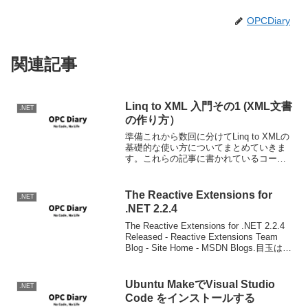
OPCDiary
関連記事
Linq to XML 入門その1 (XML文書
.NET
の作り方）
準備これから数回に分けてLinq to XMLの
基礎的な使い方についてまとめていきま
す。これらの記事に書かれているコード
は特に明記がない場合は以下の環境で試
験をしています。 Visual Studio Team
Systeme 2008 T...
The Reactive Extensions for
.NET
.NET 2.2.4
The Reactive Extensions for .NET 2.2.4
Released - Reactive Extensions Team
Blog - Site Home - MSDN Blogs.目玉は
Universal Ap...
Ubuntu MakeでVisual Studio
.NET
Code をインストールする