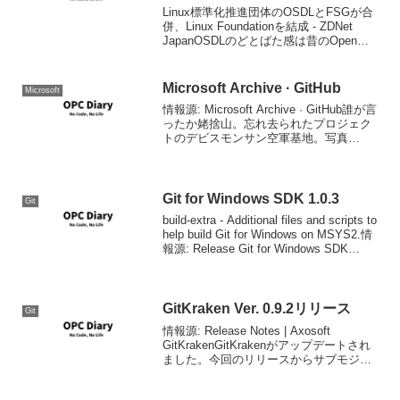
Linux標準化推進団体のOSDLとFSGが合
併、Linux Foundationを結成 - ZDNet
JapanOSDLのどとばた感は昔のOpen
GroupのOSF/1のようなUnix系標準化団体
のそれを思い出させていたのですが、こ
れ...
Microsoft Archive · GitHub
Microsoft
情報源: Microsoft Archive · GitHub誰が言
ったか姥捨山。忘れ去られたプロジェク
トのデビスモンサン空軍基地。写真
Wikipedia
Git for Windows SDK 1.0.3
Git
build-extra - Additional files and scripts to
help build Git for Windows on MSYS2.情
報源: Release Git for Windows SDK
1.0.3...
GitKraken Ver. 0.9.2リリース
Git
情報源: Release Notes | Axosoft
GitKrakenGitKrakenがアップデートされ
ました。今回のリリースからサブモジュ
ールのサポートが追加されたようです。
あとは、グラフのサイズを変更できるよ