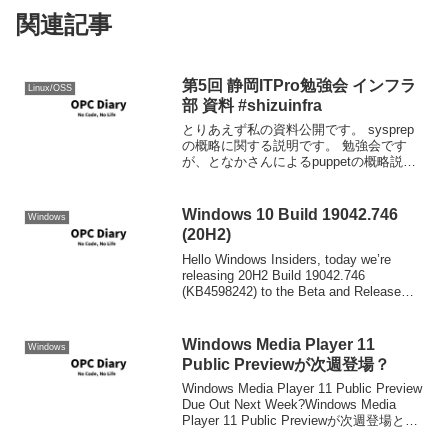
関連記事
第5回 静岡ITPro勉強会 インフラ
Linux/OSS
部 資料 #shizuinfra
とりあえず私の資料公開です。 sysprep
の概略に関する説明です。 勉強会です
が、となかさんによるpuppetの概略説明
とデモが興味深かった。 puppetはRubyで
作られたOSSのSystem Center
Configuration...
Windows 10 Build 19042.746
Windows
(20H2)
Hello Windows Insiders, today we’re
releasing 20H2 Build 19042.746
(KB4598242) to the Beta and Release
Preview Channels ...
Windows Media Player 11
Windows
Public Previewが次週登場？
Windows Media Player 11 Public Preview
Due Out Next Week?Windows Media
Player 11 Public Previewが次週登場との
上報道あり。