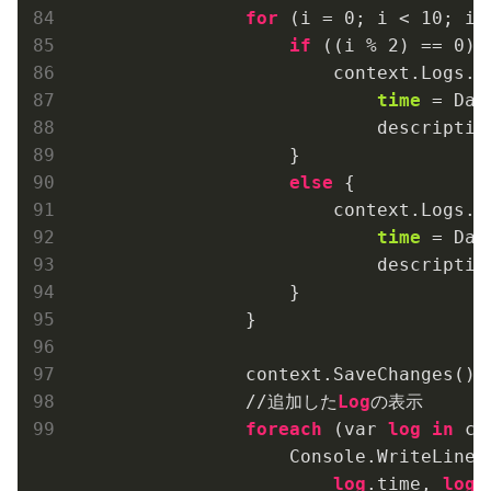
for
 (i = 
0
; i < 
10
; i+
if
 ((i % 
2
) == 
0
) {
                        context.Logs.
A
time
 = Dat
                            descriptio
                    }

else
 {

                        context.Logs.
A
time
 = Dat
                            descriptio
                    }

                }

                context.SaveChanges();

                //追加した
Log
の表示

foreach
 (var 
log
in
 co
                    Console.WriteLine(
log
.time, 
log
.