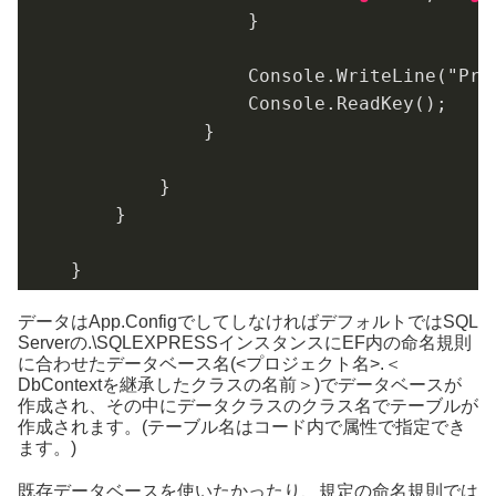
                }

                Console.WriteLine("Pres
                Console.ReadKey();

            }

        }

    }

データはApp.ConfigでしてしなければデフォルトではSQL
Serverの.\SQLEXPRESSインスタンスにEF内の命名規則
に合わせたデータベース名(<プロジェクト名>.＜
DbContextを継承したクラスの名前＞)でデータベースが
作成され、その中にデータクラスのクラス名でテーブルが
作成されます。(テーブル名はコード内で属性で指定でき
ます。)
既存データベースを使いたかったり、規定の命名規則では