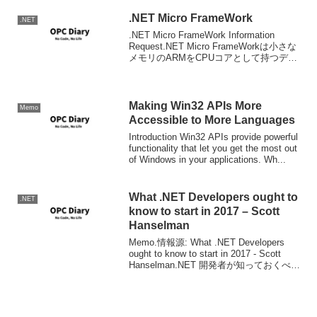
.NET Micro FrameWork
.NET
.NET Micro FrameWork Information
Request.NET Micro FrameWorkは小さな
メモリのARMをCPUコアとして持つデバ
イス上で直接動作する.Net Frameworkで
これをHostするOS...
Making Win32 APIs More
Memo
Accessible to More Languages
Introduction Win32 APIs provide powerful
functionality that let you get the most out
of Windows in your applications. Wh...
What .NET Developers ought to
.NET
know to start in 2017 – Scott
Hanselman
Memo.情報源: What .NET Developers
ought to know to start in 2017 - Scott
Hanselman.NET 開発者が知っておくべ
き、始めるべき事2017年度版。