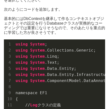
を選択してください。
次のようにコードを追加します。
基本的にはDbContextを継承して作るコンテキストオブジ
ェクトとその設定を行うDatabaseクラスが実務的なコー
ディングでは重要になりそうなので、そのあたりを重点的
に学習した方が良さそうです。
using
System
using
System
using
System
using
System
using
System
using
System
using
System
.ComponentModel.DataAnnotat
namespace EF1

{

    //
Log
クラスの定義
