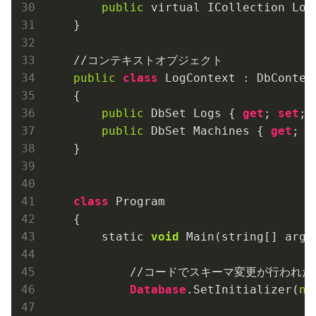
public
 virtual ICollection
 Log
    }

    //コンテキストオブジェクト

public
class
 LogContext : DbContext
    {

public
 DbSet
 Logs { 
get
; 
set
; }
public
 DbSet
 Machines { 
get
; 
s
    }

class
 Program

    {

        static 
void
 Main(string[] args)
            //コードでスキーマ変更が行われ
Database
.SetInitializer
(
ne