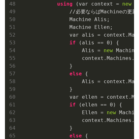
using
 (var context = 
new
 L
                //必要ならばMachineの更新
                Machine Alis;

                Machine Ellen;

                var alis = context.Mac
if
 (alis == 
0
) {

                    Alis = 
new
 Machine
                    context.Machines.
A
                }

else
 {

                    Alis = context.Mac
                }

                var ellen = context.Ma
if
 (ellen == 
0
) {

                    Ellen = 
new
 Machin
                    context.Machines.
A
                }

else
 {
