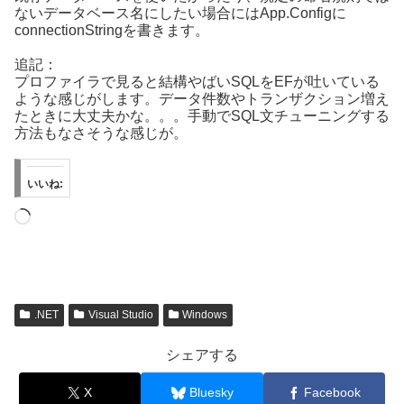
ないデータベース名にしたい場合にはApp.Configに
connectionStringを書きます。
追記：
プロファイラで見ると結構やばいSQLをEFが吐いている
ような感じがします。データ件数やトランザクション増え
たときに大丈夫かな。。。手動でSQL文チューニングする
方法もなさそうな感じが。
いいね:
読
み
込
み
中…
.NET
Visual Studio
Windows
シェアする
X
Bluesky
Facebook