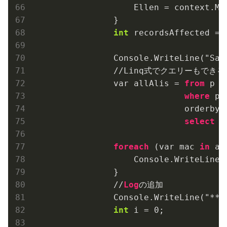
                    Ellen = context.Ma
                }

int
 recordsAffected = 
                Console.WriteLine("Sav
                //Linq式でクエリーもできる
                var allAlis = 
from
 p 
i
where
 p.
                              orderby p
select
 p;
foreach
 (var mac 
in
 al
                    Console.WriteLine("
                }

                //
Log
の追加

                Console.WriteLine("** C
int
 i = 
0
;
