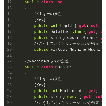
public
class
Log
    {

        //主キーの属性

        [Key]

public
int
 LogId { 
get
; 
set
; }

public
 DateTime 
time
 { 
get
; 
se
public
 string description { 
ge
        //こうしておくとリレーションが設定され
public
 virtual Machine Machine
    }

    //Machineクラスの定義

public
class
 Machine

    {

        //主キーの属性

        [Key]

public
int
 MachineId { 
get
; 
se
public
 string 
name
 { 
get
; 
set
;
        //こうしておくとリレーションが設定