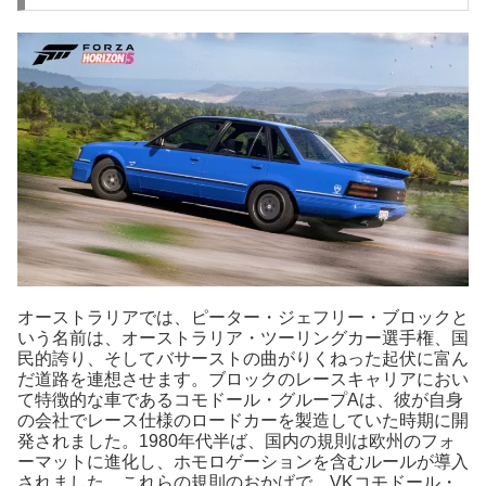
オーストラリアでは、ピーター・ジェフリー・ブロックと
いう名前は、オーストラリア・ツーリングカー選手権、国
民的誇り、そしてバサーストの曲がりくねった起伏に富ん
だ道路を連想させます。ブロックのレースキャリアにおい
て特徴的な車であるコモドール・グループAは、彼が自身
の会社でレース仕様のロードカーを製造していた時期に開
発されました。1980年代半ば、国内の規則は欧州のフォ
ーマットに進化し、ホモロゲーションを含むルールが導入
されました。これらの規則のおかげで、VKコモドール・