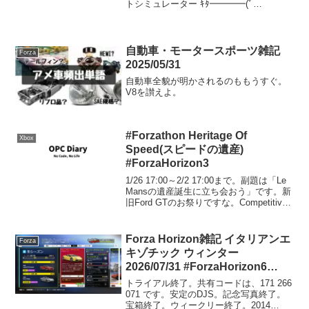
トシミュレーター ｷﾀ━━━━(ﾟ
∀ﾟ)━━━━!!2/29リリース。基本セット
は無料、ダウンロードコン...
自動車・モータースポーツ雑記
Forza
2025/05/31
自動車全貌が明かされるのももうすぐ。
V8を讃えよ。
#Forzathon Heritage Of
Xbox
Speed(スピードの遺産)
#ForzaHorizon3
1/26 17:00～2/2 17:00まで。副題は「Le
Mansの遺産誕生に立ち会おう」です。新
旧Ford GTのお祭りですな。Competitive
Legacy(老いてなお壮健)#Forzathon
Competitive Lega...
Forza Horizon雑記 イタリアンエ
Forza
キゾチック ウィンター
2026/07/31 #ForzaHorizon6
#festivalplaylist
トライアル終了。共有コードは、171 266
071 です。安定のDJS。記念写真終了。
宝箱終了。ウィークリー終了。2014