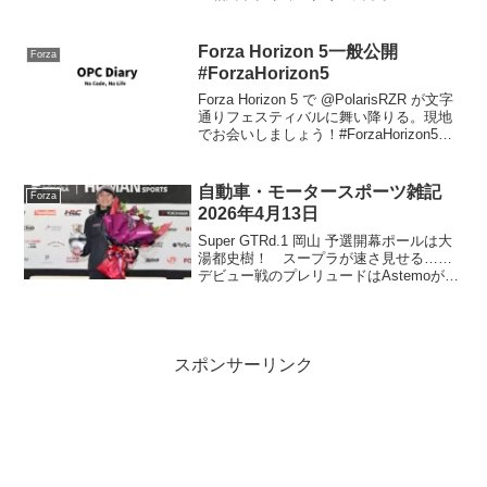
Lamborghini Hurcán LP 610-4のS1クラス
チューンを公開しています。共有コード
は、857 ...
Forza Horizon 5一般公開
Forza
#ForzaHorizon5
Forza Horizon 5 で @PolarisRZR が文字
通りフェスティバルに舞い降りる。現地
でお会いしましょう！#ForzaHorizon5
で、さあ出発！
pic.twitter.com/htZKMuJscW— Xbox
Jap...
自動車・モータースポーツ雑記
Forza
2026年4月13日
Super GTRd.1 岡山 予選開幕ポールは大
湯都史樹！ スープラが速さ見せる……
デビュー戦のプレリュードはAstemoが4
番手｜スーパーGT開幕戦岡山：予選レポ
ートARTA MUGENの大津弘樹に、予選
Q1でのクラッシュについて訊く「...
スポンサーリンク