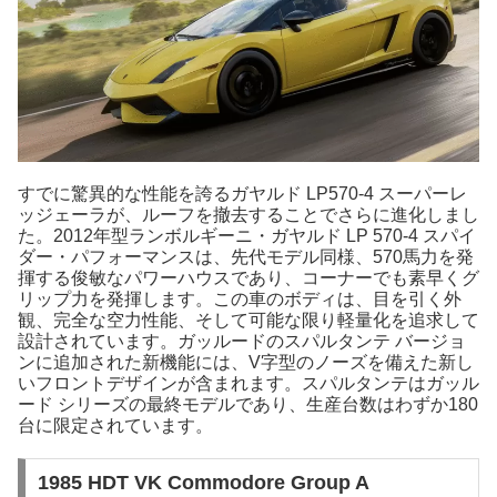
すでに驚異的な性能を誇るガヤルド LP570-4 スーパーレ
ッジェーラが、ルーフを撤去することでさらに進化しまし
た。2012年型ランボルギーニ・ガヤルド LP 570-4 スパイ
ダー・パフォーマンスは、先代モデル同様、570馬力を発
揮する俊敏なパワーハウスであり、コーナーでも素早くグ
リップ力を発揮します。この車のボディは、目を引く外
観、完全な空力性能、そして可能な限り軽量化を追求して
設計されています。ガッルードのスパルタンテ バージョ
ンに追加された新機能には、V字型のノーズを備えた新し
いフロントデザインが含まれます。スパルタンテはガッル
ード シリーズの最終モデルであり、生産台数はわずか180
台に限定されています。
1985 HDT VK Commodore Group A