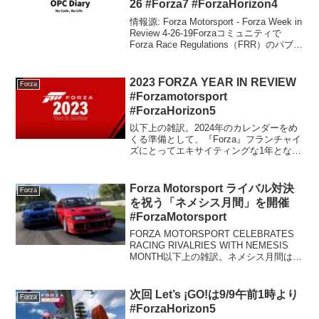
26 #Forza7 #ForzaHorizon4
情報源: Forza Motorsport - Forza Week in
Review 4-26-19Forzaコミュニティで
Forza Race Regulations（FRR）のパブリ
ックベータが開始されたので、システム
について多くの...
2023 FORZA YEAR IN REVIEW
Forza
#Forzamotorsport
#ForzaHorizon5
以下上の雑訳。2024年のカレンダーをめ
くる準備として、『Forza』フランチャイ
ズにとってエキサイティングな1年となっ
た今年を振り返ります。2023年Forzaイヤ
ー・イン・レビューへようこそ！今年も
12 ヶ月が過ぎましたので、Forz...
Forza Motorsport ライバル対決
Forza
を祝う「ネメシス月間」を開催
#ForzaMotorsport
FORZA MOTORSPORT CELEBRATES
RACING RIVALRIES WITH NEMESIS
MONTH以下上の雑訳。ネメシス月間は、
近接レーダーの登場と自動車バトルに関
する新イベントで競技をヒートアップさ
せます！20...
次回 Let’s ¡GO!は9/9午前1時より
Forza
#ForzaHorizon5