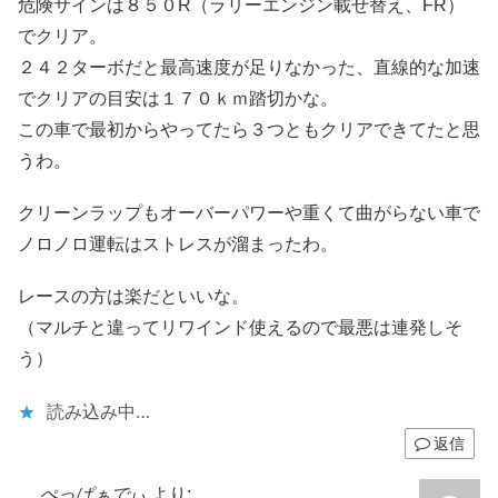
危険サインは８５０R（ラリーエンジン載せ替え、FR）
でクリア。
２４２ターボだと最高速度が足りなかった、直線的な加速
でクリアの目安は１７０ｋｍ踏切かな。
この車で最初からやってたら３つともクリアできてたと思
うわ。
クリーンラップもオーバーパワーや重くて曲がらない車で
ノロノロ運転はストレスが溜まったわ。
レースの方は楽だといいな。
（マルチと違ってリワインド使えるので最悪は連発しそ
う）
読み込み中…
返信
ぺっぱぁでぃ
より: