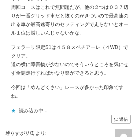
周回コースはこれで無問題だが、他の２つは０３７辺
りが一番グリッド車だと抜くのがきついので最高速の
出る車か最高速寄りのセッティングで走らないとオー
ル１位は厳しいんじゃないかな。
フェラーリ限定S1は４５８スペチアーレ（４WD）で
クリア。
道の横に障害物が少ないのでそういうところを気にせ
ず全開走行すればかなり楽ができると思う。
今回は「めんどくさい」レースが多かった印象です
ね。
読み込み中…
返信
通りすがり氏
より: