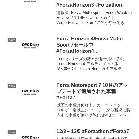
#ForzaHorizon3 #Forzathon
情報源: Forza Motorsport - Forza Week in
Review 2-1-19Forza Horizon 4 |
WinterForza Horizon 4に冬がやってきま
した。アメリカが大寒波に見舞われてい
る中、好...
Forza Horizon 4/Forza Motor
Xbox
Sport 7セール中
#ForzaHorizon4
#ForzaMortosport7 #Forza7
Forzaシリーズの諸々がセール中です。
Forza Horizon 4 アルティメット版
￥5,886 OFFForza Horizon 4 アルティメ
ットバンドル ￥2,940 OFFForza
Mortosport 7 アルティメットエ...
Forza Motorsport 7 10月のアッ
Xbox
プデートで追加された車種
#Forza7
以下の車種は何れも、カーコレクターレ
ベルが一定以上(ディーラーから新規に購
入する車種が無い状態)であれば、レベル
アップリワードとして入手が可能です。
Forza Editionが6車種、ユニコーンカーと
してLambo Diablo GTRが追...
12/8～12/5 #Forzathon #Forza7
Xbox
お土産達成リワード: Hot Wheels 1990's