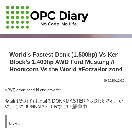
World’s Fastest Donk (1,500hp) Vs Ken
Block’s 1,400hp AWD Ford Mustang //
Hoonicorn Vs the World #ForzaHorizon4
2020-11-26
ARVE
error: need id and provider
今回は馬力では上回るDONKMASTERとの対決です。い
や、このDONKMASTERすごい(語彙力
いいね: