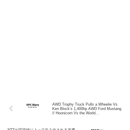
AWD Trophy Truck Pulls a Wheelie Vs
Ken Block’s 1,400hp AWD Ford Mustang
// Hoonicorn Vs the World
#ForzaHorizon4
NTTが宇宙線によって生み出される半導