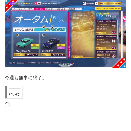
今週も無事に終了。
いいね:
読
み
込
み
中…