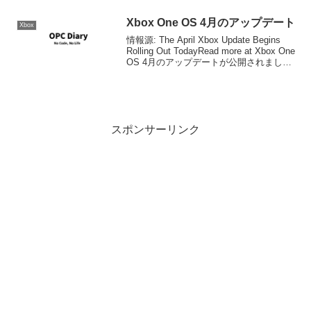
は、すべて「ハイパフォーマンス」で
す。つまり、速いクルマ、新しく常設
Xbox One OS 4月のアップデート
Xbox
さ...
情報源: The April Xbox Update Begins
Rolling Out TodayRead more at Xbox One
OS 4月のアップデートが公開されまし
た。ビデオとディスプレイ設定可能なデ
ィスプレイを所有して...
スポンサーリンク