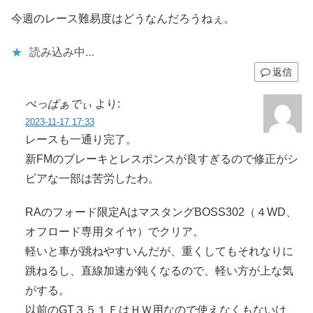
今週のレース難易度はどうなんだろうねぇ。
読み込み中…
返信
ぺっぱぁでぃ
より:
2023-11-17 17:33
レースも一通り完了。
新FMのブレーキとレスポンスが良すぎるので修正がシ
ビアな一部は苦労したわ。
RAのフォード限定AはマスタングBOSS302（４WD、
オフロード専用タイヤ）でクリア。
軽いと車が跳ねやすいんだが、重くしてもそれなりに
跳ねるし、直線加速が鈍くなるので、軽い方が上な気
がする。
以前のGT３５１ＦはＨＷ用なので使えなくもないけ