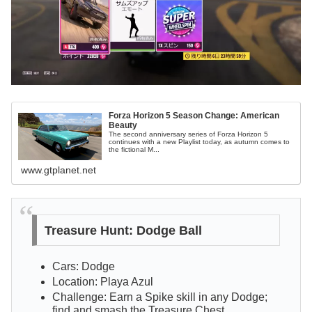
Forza Horizon 5 Season Change: American
Beauty
The second anniversary series of Forza Horizon 5
continues with a new Playlist today, as autumn comes to
the fictional M...
www.gtplanet.net
Treasure Hunt: Dodge Ball
Cars: Dodge
Location: Playa Azul
Challenge: Earn a Spike skill in any Dodge;
find and smash the Treasure Chest