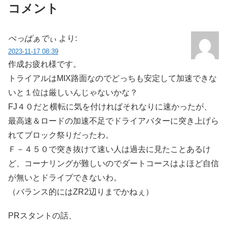
コメント
ぺっぱぁでぃ
より:
2023-11-17 08:39
作成お疲れ様です。
トライアルはMIX路面なのでどっちも安定して加速できな
いと１位は厳しいんじゃないかな？
FJ４０だと横転に気を付ければそれなりに速かったが、
最高速＆ロードの加速不足でドライアバターに突き上げら
れてブロック祭りだったわ。
Ｆ－４５０で突き抜けて速い人は過去に見たことあるけ
ど、コーナリングが難しいのでダートコースはよほど自信
が無いとドライブできないわ。
（バランス的にはZR2辺りまでかねぇ）
PRスタントの話、