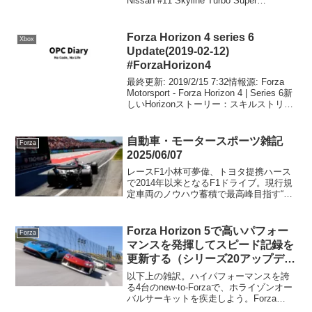
Nissan #11 Skyline Turbo Super
Silhouette9月のスポットライトカー(フ
リ...
Forza Horizon 4 series 6
Xbox
Update(2019-02-12)
#ForzaHorizon4
最終更新: 2019/2/15 7:32情報源: Forza
Motorsport - Forza Horizon 4 | Series 6新
しいHorizonストーリー：スキルストリー
クレベル60に達すると、新しく追加され
たスキルスとリー...
自動車・モータースポーツ雑記
Forza
2025/06/07
レースF1小林可夢偉、トヨタ提携ハース
で2014年以来となるF1ドライブ。現行規
定車両のノウハウ蓄積で最高峰目指す“後
輩”の指南役に宮田が苦労しているのを見
ると、今の中村のようにトヨタもできる
だけ早くドライバーを欧州に送り出して
Forza Horizon 5で高いパフォー
Forza
海外適正があ...
マンスを発揮してスピード記録を
更新する（シリーズ20アップデー
ト） #ForzaHorizon5
以下上の雑訳。ハイパフォーマンスを誇
る4台のnew-to-Forzaで、ホライゾンオー
バルサーキットを疾走しよう。Forza
Horizon 5シリーズの最新アップデート