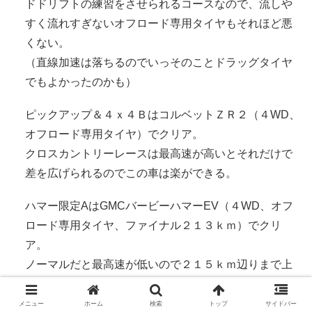
ドドリフトの練習をさせられるコースなので、流しや
すく流れすぎないオフロード専用タイヤもそれほど悪
くない。
（直線加速は落ちるのでいっそのことドラッグタイヤ
でもよかったのかも）
ピックアップ＆４ｘ４ＢはコルベットＺＲ２（４WD、
オフロード専用タイヤ）でクリア。
クロスカントリーレースは最高速が高いとそれだけで
差を広げられるのでこの車は楽ができる。
ハマー限定AはGMCバービーハマーEV（４WD、オフ
ロード専用タイヤ、ファイナル２１３ｋｍ）でクリ
ア。
ノーマルだと最高速が低いので２１５ｋｍ辺りまで上
げると差がつけやすいので楽。
メニュー
ホーム
検索
トップ
サイドバー