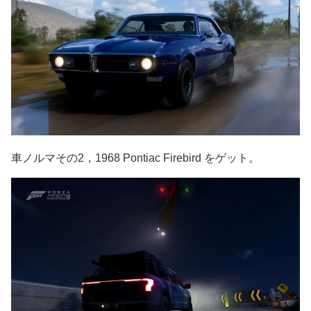
車ノルマその2，1968 Pontiac Firebird をゲット。