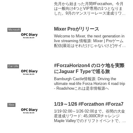
先月から始まった月間#Forzathon。今月
は一般向け4つとVIP専用の1つとなりま
した。9月のマンスリーレース達成リワー
ド: 300,000クレジット10レース完走す
る。クリア他チャレンジ中に10レースに
達してクリア。
Mixer Proがリリース
Microsoft
Welcome to Mixer, the next generation in
live streaming.情報源: Mixer | Proゲーム
配信(最近はそれだけじゃないけど)サイト
のMixerにプロ版が出来ました。基本的に
は月額$...
#ForzaHorizon4 のロケ地を実際
Car Life
にJaguar F Typeで巡る旅
Bamburgh Castle情報源: Driving the
ultimate real-life Forza Horizon 4 road trip
- Roadshowこれは是非情報源へ
1/19～1/26 #Forzathon #Forza7
Xbox
1/19 02:00～1/26 02:00まで。谷間の大金
星達成リワード: 45,000CRチャレンジ
Maple Valleyでのドリフトイベントで、1
ラップでドリフトスコア20,000を叩き出
す。雨のフルコースでケンメリのお尻を