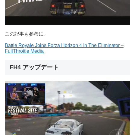
この記事も参考に。
Battle Royale Joins Forza Horizon 4 In The Eliminator –
FullThrottle Media
FH4 アップデート