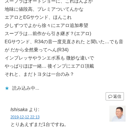
スープラはオートショーに、これほんよか
地味に値段高、プレミアついてんかな
エアロとEGサウンド、ほんこれ
少しずつでよから徐々にエアロ追加希望
スープラは…前作から引き継ぎ？(エアロ)
EGサウンド、R34の音一度見直された と聞いた…でも音
が だから全然乗ってへん(R34)
インプレッサやランエボ系も 微妙な違いで
やっぱりほぼ一緒… 後インプにエアロ頂戴
それと、まだトヨタは一台のみ？
読み込み中…
返信
Ishisaka
より:
2019-12-12 22:13
とりあえずまだ1台ですね。