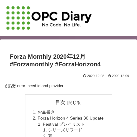
Forza Monthly 2020年12月
#Forzamonthly #ForzaHorizon4
2020-12-08
2020-12-09
ARVE
error: need id and provider
目次
お品書き
Forza Horizon 4 Series 30 Update
Festival プレイリスト
シリーズリワード
夏