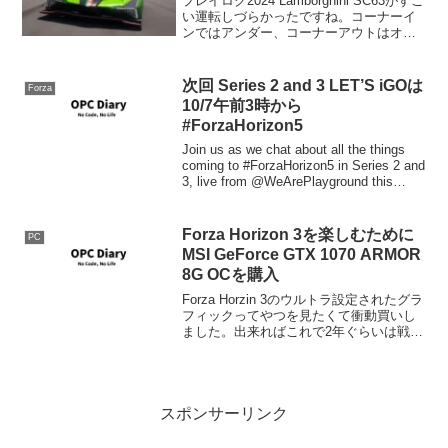
プレイログ2024 Lamborghini SC63がすご
い運転しづらかったですね。コーナーイ
ンではアンダー、コーナーアウトはオー
バー、とにかくコントロールがしにくく
てスロットルも思いっきり踏めない感
じ。リストラクターを広げたんだけどス
次回 Series 2 and 3 LET’S iGOは
Forza
トッ...
10/7午前3時から
#ForzaHorizon5
Join us as we chat about all the things
coming to #ForzaHorizon5 in Series 2 and
3, live from @WeArePlayground this
Mond...
Forza Horizon 3を楽しむために
PC
MSI GeForce GTX 1070 ARMOR
8G OCを購入
Forza Horzin 3のウルトラ設定されたグラ
フィックってやつを見たくて衝動買いし
ました。出来ればこれで2年ぐらいは戦い
たい。交換前のGTX 960の結果に関して
は以下を参照してください。グラボを変
えたので3Dベンチお約束の3DMar...
スポンサーリンク