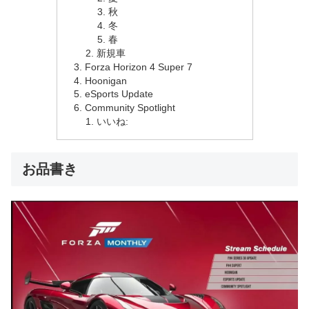
秋
冬
春
新規車
Forza Horizon 4 Super 7
Hoonigan
eSports Update
Community Spotlight
いいね:
お品書き