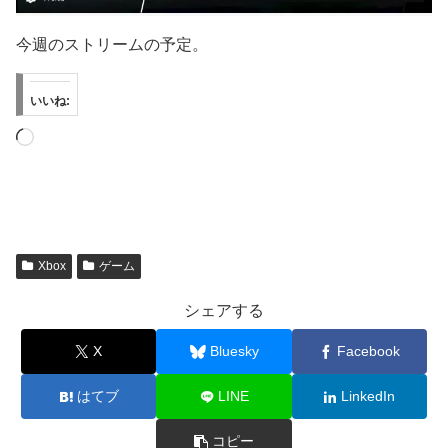
今週のストリームの予定。
いいね:
読
み
込
み
中…
Xbox
ゲーム
シェアする
X
Bluesky
Facebook
はてブ
LINE
LinkedIn
コピー