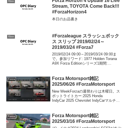
Forza Horizon 4 Update 16 Live
Xbox
Stream, TOYOTA Come Back!!!
#ForzaHorizon4
本日のお品書き
#Forzaleague スラッシュボック
Xbox
ス スリップ 2019/02/24～
2019/03/24 #Forza7
2019/02/24 09:00～2019/03/24 09:00ま
で。参加リワード: 1977 Holden Torana
A9X Forza Editionシリーズ1期間:
2019/02/24～2019/03/03参加リワード:
20...
Forza Motorsport雑記
Forza
2025/06/26 #ForzaMotorsport
New WeekForzaの週替わりは木曜日。ス
ポットライトカー:2025 Honda
IndyCar 2025 Chevrolet IndyCarマルチ、
ライバルの更新は以上です。以下も参考
にしてください。チャレンジハブアップ
デート
Forza Motorsport雑記
Forza
2025/03/16 #ForzaMotorsport