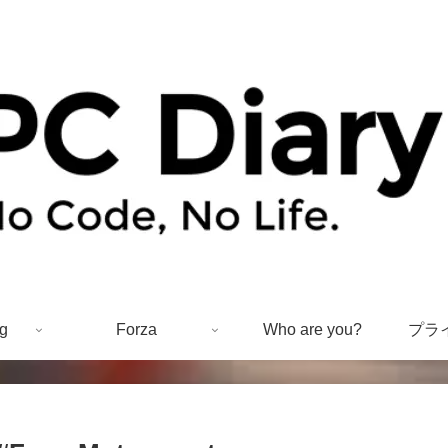
g
Forza
Who are you?
プラ