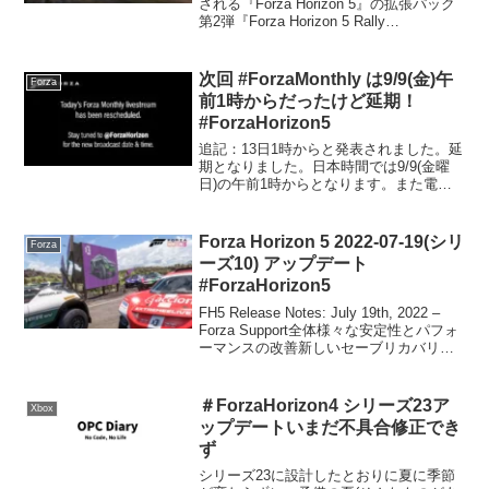
される『Forza Horizon 5』の拡張パック
第2弾『Forza Horizon 5 Rally
Adventure』で、砂埃を蹴散らそう。究極
のHorizon Rallyを体験する準備はでき...
次回 #ForzaMonthly は9/9(金)午
Forza
前1時からだったけど延期！
#ForzaHorizon5
追記：13日1時からと発表されました。延
期となりました。日本時間では9/9(金曜
日)の午前1時からとなります。また電気
自動車か。
Forza Horizon 5 2022-07-19(シリ
Forza
ーズ10) アップデート
#ForzaHorizon5
FH5 Release Notes: July 19th, 2022 –
Forza Support全体様々な安定性とパフォ
ーマンスの改善新しいセーブリカバリー
システムが追加されました。セーブデー
タの消失を検知した場合、以前のバック
アップを...
＃ForzaHorizon4 シリーズ23ア
Xbox
ップデートいまだ不具合修正でき
ず
シリーズ23に設計したとおりに夏に季節