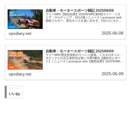
自動車・モータースポーツ雑記 2025/06/08
ラリーWRC【順位結果】2025年WRC第6戦ラリー・イタ
リア・サルディニア SS12後 | ニュース | autosport web
新鋭フルモー、首位オジエを追いきれず。代わりにタナッ
クとの元王者対決が勃発／WRCサルディニア デイ2レポ...
2025-06-08
opcdiary.net
自動車・モータースポーツ雑記 2025/06/09
ラリーWRC歴史的逆転のリベンジ達成。トヨタのオジエ、
タナックとの元王者対決を制し今季3勝目【最終日レポー
ト】 | ニュース | autosport web【最終結果】2025年WRC
第6戦ラリー・イタリア・サルディニア パワーステージ後
...
2025-06-09
opcdiary.net
いいね: