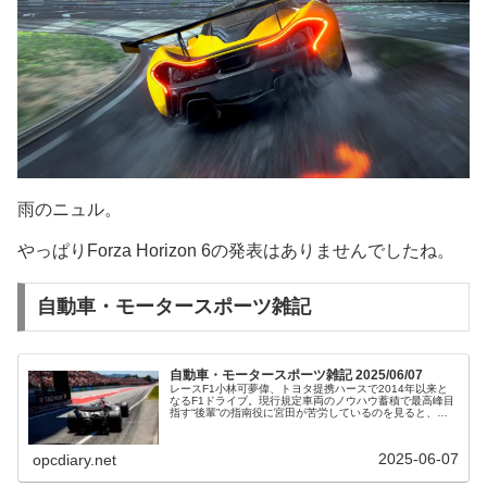
雨のニュル。
やっぱりForza Horizon 6の発表はありませんでしたね。
自動車・モータースポーツ雑記
自動車・モータースポーツ雑記 2025/06/07
レースF1小林可夢偉、トヨタ提携ハースで2014年以来と
なるF1ドライブ。現行規定車両のノウハウ蓄積で最高峰目
指す“後輩”の指南役に宮田が苦労しているのを見ると、今
の中村のようにトヨタもできるだけ早くドライバーを欧州
に送り出して海外適正があ...
2025-06-07
opcdiary.net