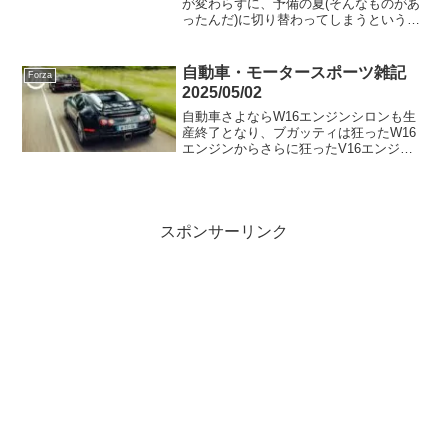
が変わらずに、予備の夏(そんなものがあ
ったんだ)に切り替わってしまうという不
具合があり、この改善に向けて今鋭意努
力しているとのこと。つまりまだ治って
いません！！という事で今日の23:30に
自動車・モータースポーツ雑記
Forza
「予備の夏」を...
2025/05/02
自動車さよならW16エンジンシロンも生
産終了となり、ブガッティは狂ったW16
エンジンからさらに狂ったV16エンジン
に変わります。GRカローラすげー。セナ
足セナ足を存分にご確認ください。しか
しセナが亡くなってもう31年もたつの
か。レースSup...
スポンサーリンク